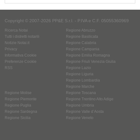
Copyright © 2007-2026 PP&E S.r.l. - P.IVA e C.F. 05055360969
Ricerca Notai
Regione Abruzzo
Tutti i distretti notarili
Regione Basilicata
Notizie Notai.it
Regione Calabria
Privacy
Regione Campania
Informativa Cookie
Regione Emilia Romagna
Preferenze Cookie
Regione Friuli Venezia Giulia
RSS
Regione Lazio
Regione Liguria
Regione Lombardia
Regione Marche
Regione Molise
Regione Toscana
Regione Piemonte
Regione Trentino Alto Adige
Regione Puglia
Regione Umbria
Regione Sardegna
Regione Valle d’Aosta
Regione Sicilia
Regione Veneto