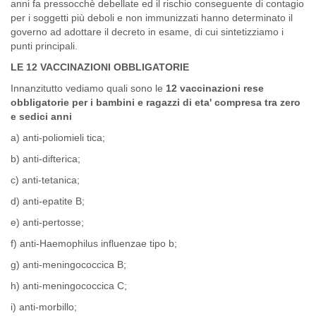
anni fa pressocchè debellate ed il rischio conseguente di contagio
per i soggetti più deboli e non immunizzati hanno determinato il
governo ad adottare il decreto in esame, di cui sintetizziamo i
punti principali.
LE 12 VACCINAZIONI OBBLIGATORIE
Innanzitutto vediamo quali sono le
12 vaccinazioni rese
obbligatorie per i bambini e ragazzi di eta' compresa tra zero
e sedici anni
a) anti-poliomieli tica;
b) anti-difterica;
c) anti-tetanica;
d) anti-epatite B;
e) anti-pertosse;
f) anti-Haemophilus influenzae tipo b;
g) anti-meningococcica B;
h) anti-meningococcica C;
i) anti-morbillo;