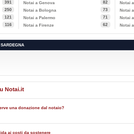
391
82
Notai a Genova
Notai 
250
73
Notai a Bologna
Notai 
121
71
Notai a Palermo
Notai 
116
62
Notai a Firenze
Notai 
E SARDEGNA
u Notai.it
 serve una donazione dal notaio?
ida ai costi da sostenere