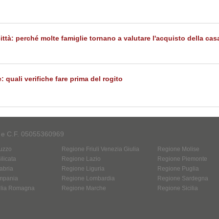
città: perché molte famiglie tornano a valutare l'acquisto della cas
: quali verifiche fare prima del rogito
A e C.F. 05055360969
uzzo
Regione Friuli Venezia Giulia
Regione Molise
licata
Regione Lazio
Regione Piemonte
abria
Regione Liguria
Regione Puglia
mpania
Regione Lombardia
Regione Sardegna
ilia Romagna
Regione Marche
Regione Sicilia