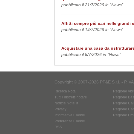
pubblicato il 21/7/2026 in “News”
Affitti sempre più cari nelle grandi 
pubblicato il 14/7/2026 in “News”
Acquistare una casa da ristrutturare
pubblicato il 8/7/2026 in “News”
Copyright © 2007-2026 PP&E S.r.l. - P.IV
Ricerca Notai
Regione Abr
Tutti i distretti notarili
Regione Basi
Notizie Notai.it
Regione Cal
Privacy
Regione Ca
Informativa Cookie
Regione Em
Preferenze Cookie
RSS