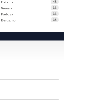
48
a Catania
36
a Verona
36
a Padova
35
a Bergamo