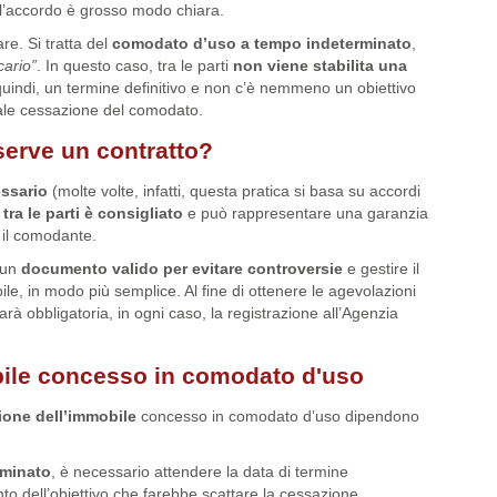
ll’accordo è grosso modo chiara.
e. Si tratta del
comodato d’uso a tempo indeterminato
,
ario”
. In questo caso, tra le parti
non viene stabilita una
quindi, un termine definitivo e non c’è nemmeno un obiettivo
ale cessazione del comodato.
serve un contratto?
ssario
(molte volte, infatti, questa pratica si basa su accordi
tra le parti è consigliato
e può rappresentare una garanzia
 il comodante.
 un
documento valido per evitare controversie
e gestire il
ile, in modo più semplice. Al fine di ottenere le agevolazioni
sarà obbligatoria, in ogni caso, la registrazione all’Agenzia
bile concesso in comodato d'uso
zione dell’immobile
concesso in comodato d’uso dipendono
rminato
, è necessario attendere la data di termine
to dell’obiettivo che farebbe scattare la cessazione