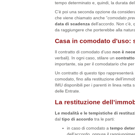
tempo determinato e, quindi, la durata de
C’è poi una seconda opzione da considerar
che viene chiamato anche “
comodato prec
data di scadenza
dell’accordo. Non c’è, 
da raggiungere che porterebbe alla natur
Casa in comodato d'uso: 
Il contratto di comodato d’uso
non è nece
verbali). In ogni caso, stilare un
contratto 
importante, sia per il comodatario che per
Un contratto di questo tipo rappresenterà
comodato, fino alla restituzione dell’immob
IMU disponibili per i parenti in linea retta 
delle Entrate.
La restituzione dell’immo
Le
modalità e le tempistiche di restitu
dal
tipo di accordo
tra le parti:
in caso di comodato a
tempo dete
dell’accordo, oppure il raggiungimen