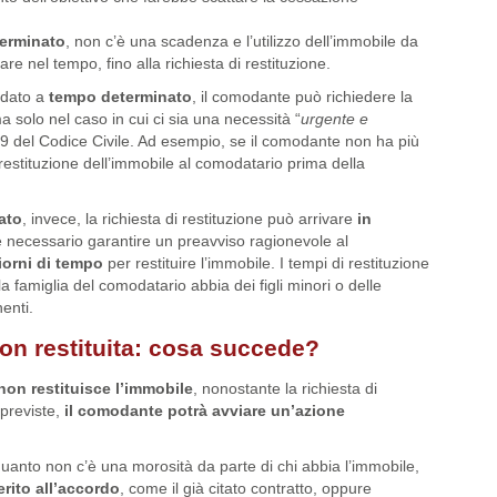
erminato
, non c’è una scadenza e l’utilizzo dell’immobile da
e nel tempo, fino alla richiesta di restituzione.
odato a
tempo determinato
, il comodante può richiedere la
ma solo nel caso in cui ci sia una necessità “
urgente e
809 del Codice Civile. Ad esempio, se il comodante non ha più
restituzione dell’immobile al comodatario prima della
ato
, invece, la richiesta di restituzione può arrivare
in
 è necessario garantire un preavviso ragionevole al
iorni di tempo
per restituire l’immobile. I tempi di restituzione
a famiglia del comodatario abbia dei figli minori o delle
enti.
on restituita: cosa succede?
on restituisce l’immobile
, nonostante la richiesta di
 previste,
il comodante potrà avviare un’azione
 quanto non c’è una morosità da parte di chi abbia l’immobile,
erito all’accordo
, come il già citato contratto, oppure