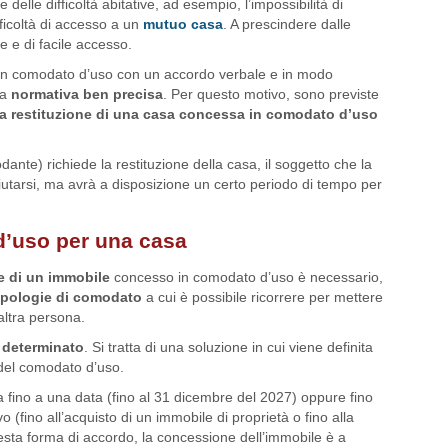
 delle difficoltà abitative, ad esempio, l’impossibilità di
fficoltà di accesso a un
mutuo casa
. A prescindere dalle
e e di facile accesso.
in comodato d’uso con un accordo verbale e in modo
na
normativa ben precisa
. Per questo motivo, sono previste
la
restituzione
di una casa concessa in comodato d’uso
ante) richiede la restituzione della casa, il soggetto che la
fiutarsi, ma avrà a disposizione un certo periodo di tempo per
d’uso per una casa
e di un immobile
concesso in comodato d’uso è necessario,
ipologie di comodato
a cui è possibile ricorrere per mettere
altra persona.
determinato
. Si tratta di una soluzione in cui viene definita
del comodato d’uso.
 fino a una data (fino al 31 dicembre del 2027) oppure fino
o (fino all’acquisto di un immobile di proprietà o fino alla
sta forma di accordo, la concessione dell’immobile è a