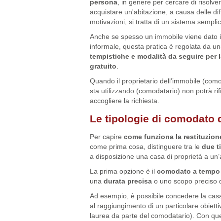
persona
, in genere per cercare di risolvere
acquistare un'abitazione, a causa delle di
motivazioni, si tratta di un sistema semplic
Anche se spesso un immobile viene dato 
informale, questa pratica è regolata da u
tempistiche e modalità
da seguire per 
gratuito
.
Quando il proprietario dell’immobile (comod
sta utilizzando (comodatario) non potrà ri
accogliere la richiesta.
Le tipologie di comodato 
Per capire
come funziona la restituzion
come prima cosa, distinguere tra le
due t
a disposizione una casa di proprietà a un’
La prima opzione è il
comodato a tempo 
una
durata precisa
o uno scopo preciso 
Ad esempio, è possibile concedere la casa
al raggiungimento di un particolare obiettiv
laurea da parte del comodatario). Con que