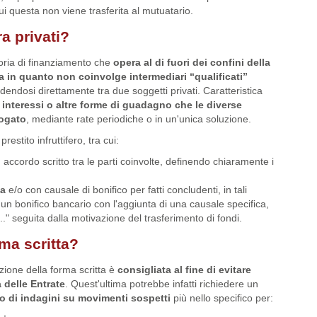
i questa non viene trasferita al mutuatario.
ra privati?
egoria di finanziamento che
opera al di fuori dei confini della
a in quanto non coinvolge intermediari “qualificati”
endosi direttamente tra due soggetti privati. Caratteristica
 interessi o altre forme di guadagno che le diverse
rogato
, mediante rate periodiche o in un'unica soluzione.
stito infruttifero, tra cui:
 accordo scritto tra le parti coinvolte, definendo chiaramente i
za
e/o con causale di bonifico per fatti concludenti, in tali
o un bonifico bancario con l'aggiunta di una causale specifica,
..." seguita dalla motivazione del trasferimento di fondi.
ma scritta?
zione della forma scritta è
consigliata al fine di evitare
 delle Entrate
. Quest'ultima potrebbe infatti richiedere un
 di indagini su movimenti sospetti
più nello specifico per: