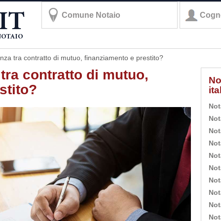
enza tra contratto di mutuo, finanziamento e prestito?
 tra contratto di mutuo,
No
stito?
it
Not
Not
Not
Not
Not
Not
Not
Not
Not
Not