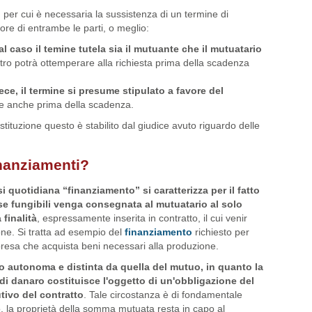
”
per cui è necessaria la sussistenza di un termine di
ore di entrambe le parti, o meglio:
al caso il temine tutela sia il mutuante che il mutuatario
altro potrà ottemperare alla richiesta prima della scadenza
ece, il termine si presume stipulato a favore del
re anche prima della scadenza.
stituzione questo è stabilito dal giudice avuto riguardo delle
inanziamenti?
i quotidiana “finanziamento” si caratterizza per il fatto
e fungibili venga consegnata al mutuatario al solo
finalità
, espressamente inserita in contratto, il cui venir
one. Si tratta ad esempio del
finanziamento
richiesto per
resa che acquista beni necessari alla produzione.
to autonoma e distinta da quella del mutuo, in quanto la
i danaro costituisce l'oggetto di un'obbligazione del
utivo del contratto
. Tale circostanza è di fondamentale
, la proprietà della somma mutuata resta in capo al