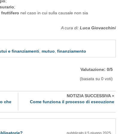
gio
;
surario
;
fruttifero
nel caso in cui sulla causale non sia
A cura di:
Luca Giovacchini
tui e finanziamenti
,
mutuo
,
finanziamento
Valutazione: 0/5
(basata su 0 voti)
NOTIZIA SUCCESSIVA »
ro che
Come funziona il processo di esecuzione
bligatorie?
pubblicato il 5 giugno 2025