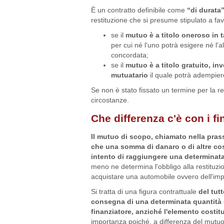
È un contratto definibile come
“di durata
restituzione che si presume stipulato a fav
se il
mutuo è a titolo oneroso in t
per cui né l'uno potrà esigere né l'
concordata;
se il
mutuo è a titolo gratuito, inv
mutuatario
il quale potrà adempie
Se non è stato fissato un termine per la re
circostanze.
Che differenza c'è con i f
Il mutuo di scopo, chiamato nella prass
che una somma di danaro o di altre cos
intento di raggiungere una determinata 
meno ne determina l'obbligo alla restituzi
acquistare una automobile ovvero dell'imp
Si tratta di una figura contrattuale
del tut
consegna di una determinata quantità d
finanziatore, anziché l'elemento costit
importanza poiché, a differenza del mutuo