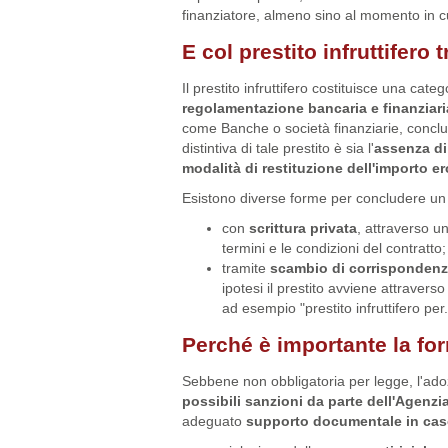
finanziatore, almeno sino al momento in cu
E col prestito infruttifero t
Il prestito infruttifero costituisce una cat
regolamentazione bancaria e finanziari
come Banche o società finanziarie, conclud
distintiva di tale prestito è sia l'
assenza di
modalità di restituzione dell'importo e
Esistono diverse forme per concludere un pre
con
scrittura privata
, attraverso un
termini e le condizioni del contratto;
tramite
scambio di corrisponden
ipotesi il prestito avviene attravers
ad esempio "prestito infruttifero per
Perché è importante la for
Sebbene non obbligatoria per legge, l'ado
possibili sanzioni da parte dell'Agenzia
adeguato
supporto documentale in caso