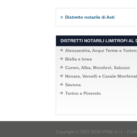
Distretto notarile di Asti
DISTRETTI NOTARILI LIMITROFI AL 
Alessandria, Acqui Terme e Torton
Biella e Ivrea
Cuneo, Alba, Mondovì, Saluzzo
Novara, Vercelli e Casale Monferra
Savona
Torino e Pinerolo
Copyright © 2007-2026 PP&E S.r.l. - P.IV