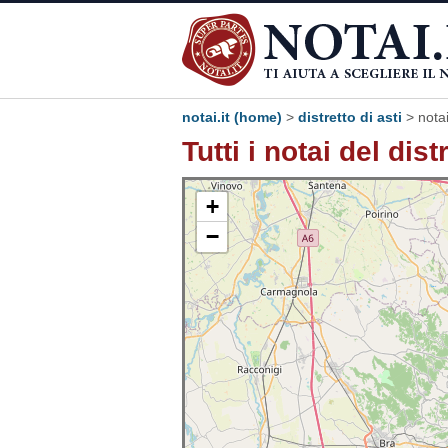
notai.it (home)
>
distretto di asti
>
notai
Tutti i notai del dist
+
−