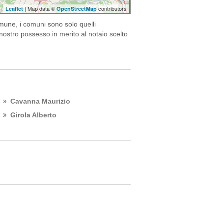
| Map data ©
contributors
Leaflet
OpenStreetMap
omune, i comuni sono solo quelli
 nostro possesso in merito al notaio scelto
Cavanna Maurizio
Girola Alberto