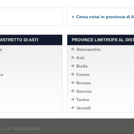
Cerca notai in provincia di A
DISTRETTO DI ASTI
PROVINCE LIMITROFE AL DIST
a
Alessandria
Asti
Biella
to
Cuneo
Novara
Savona
Torino
Vercelli
A e C.F. 05055360969