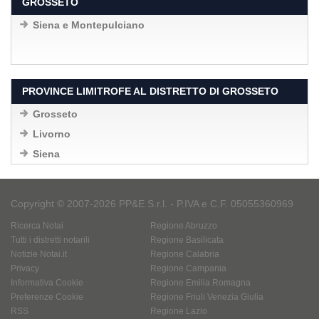
GROSSETO
Siena e Montepulciano
PROVINCE LIMITROFE AL DISTRETTO DI GROSSETO
Grosseto
Livorno
Siena
Copyright © 2007-2026 PP&E S.r.l. - P.IVA e C.F. 05055360969
Ricerca Notai
Regione Abruzzo
Tutti i distretti notarili
Regione Basilicata
Notizie Notai.it
Regione Calabria
Privacy
Regione Campania
Informativa Cookie
Regione Emilia Romagna
Preferenze Cookie
Regione Friuli Venezia Giulia
RSS
Regione Lazio