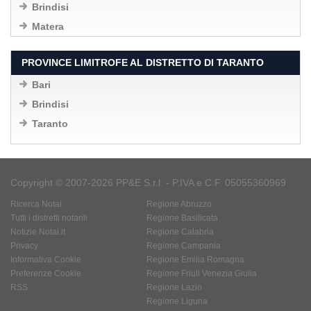
Brindisi
Matera
PROVINCE LIMITROFE AL DISTRETTO DI TARANTO
Bari
Brindisi
Taranto
Copyright © 2007-2026 PP&E S.r.l. - P.IVA e C.F. 05055360969
Ricerca Notai
Regione Abruzzo
Tutti i distretti notarili
Regione Basilicata
Notizie Notai.it
Regione Calabria
Privacy
Regione Campania
Informativa Cookie
Regione Emilia Romagna
Preferenze Cookie
Regione Friuli Venezia Giulia
RSS
Regione Lazio
Regione Liguria