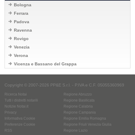
Bologna
Ferrara
Padova
Ravenna
Rovigo
Venezia
Verona
Vicenza e Bassano del Grappa
Copyright © 2007-2026 PP&E S.r.l. - P.IVA e C.F. 05055360969
Ricerca Notai
Regione Abruzzo
Tutti i distretti notarili
Regione Basilicata
Notizie Notai.it
Regione Calabria
Privacy
Regione Campania
Informativa Cookie
Regione Emilia Romagna
Preferenze Cookie
Regione Friuli Venezia Giulia
RSS
Regione Lazio