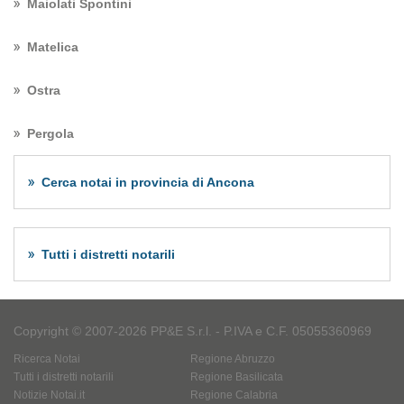
Maiolati Spontini
Matelica
Ostra
Pergola
Cerca notai in provincia di Ancona
Tutti i distretti notarili
Copyright © 2007-2026 PP&E S.r.l. - P.IVA e C.F. 05055360969
Ricerca Notai
Regione Abruzzo
Tutti i distretti notarili
Regione Basilicata
Notizie Notai.it
Regione Calabria