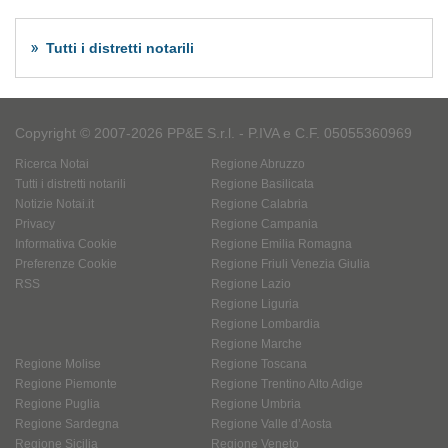
Tutti i distretti notarili
Copyright © 2007-2026 PP&E S.r.l. - P.IVA e C.F. 05055360969
Ricerca Notai
Regione Abruzzo
Tutti i distretti notarili
Regione Basilicata
Notizie Notai.it
Regione Calabria
Privacy
Regione Campania
Informativa Cookie
Regione Emilia Romagna
Preferenze Cookie
Regione Friuli Venezia Giulia
RSS
Regione Lazio
Regione Liguria
Regione Lombardia
Regione Marche
Regione Molise
Regione Toscana
Regione Piemonte
Regione Trentino Alto Adige
Regione Puglia
Regione Umbria
Regione Sardegna
Regione Valle d’Aosta
Regione Sicilia
Regione Veneto