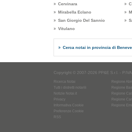
Cervinara
C
Mirabella Eclano
M
San Giorgio Del Sannio
S
Vitulano
Cerca notai in provincia di Benev
Copyright © 2007-2026 PP&E S.r.l. - P.IV
Ricerca Notai
Regione Abr
Tutti i distretti notarili
Regione Basi
Notizie Notai.it
Regione Cal
Privacy
Regione Ca
Informativa Cookie
Regione Em
Preferenze Cookie
RSS