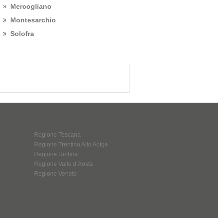
Mercogliano
Montesarchio
Solofra
Regione Toscana
Regione Trentino Alto Adige
Regione Umbria
Regione Valle d’Aosta
Regione Veneto