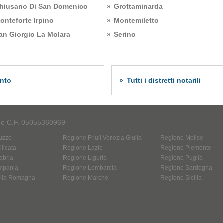
hiusano Di San Domenico
Grottaminarda
onteforte Irpino
Montemiletto
an Giorgio La Molara
Serino
ento
Tutti i distretti notarili
A e C.F. 05055360969
uzzo
Regione Friuli Venezia Giulia
Regione Molise
licata
Regione Lazio
Regione Piemonte
abria
Regione Liguria
Regione Puglia
mpania
Regione Lombardia
Regione Sardegna
ilia Romagna
Regione Marche
Regione Sicilia