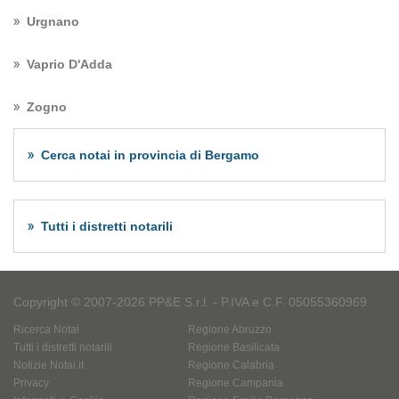
Urgnano
Vaprio D'Adda
Zogno
Cerca notai in provincia di Bergamo
Tutti i distretti notarili
Copyright © 2007-2026 PP&E S.r.l. - P.IVA e C.F. 05055360969
Ricerca Notai
Regione Abruzzo
Tutti i distretti notarili
Regione Basilicata
Notizie Notai.it
Regione Calabria
Privacy
Regione Campania