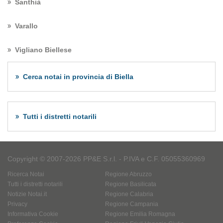
Santhià
Varallo
Vigliano Biellese
Cerca notai in provincia di Biella
Tutti i distretti notarili
Copyright © 2007-2026 PP&E S.r.l. - P.IVA e C.F. 05055360969
Ricerca Notai
Regione Abruzzo
Tutti i distretti notarili
Regione Basilicata
Notizie Notai.it
Regione Calabria
Privacy
Regione Campania
Informativa Cookie
Regione Emilia Romagna