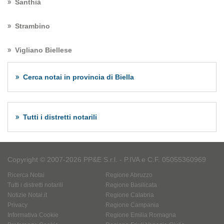
Santhià
Strambino
Vigliano Biellese
Cerca notai in provincia di Biella
Tutti i distretti notarili
Copyright © 2007-2026 PP&E S.r.l. - P.IVA e C.F. 05055360969
Ricerca Notai
Regione Abruzzo
Tutti i distretti notarili
Regione Basilicata
Notizie Notai.it
Regione Calabria
Privacy
Regione Campania
Informativa Cookie
Regione Emilia Romagna