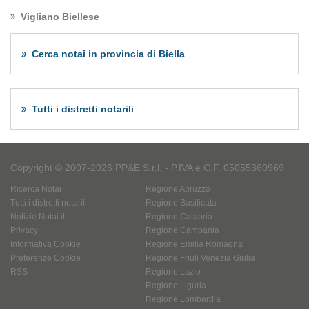
Vigliano Biellese
Cerca notai in provincia di Biella
Tutti i distretti notarili
Copyright © 2007-2026 PP&E S.r.l. - P.IVA e C.F. 05055360969
Ricerca Notai
Regione Abruzzo
Tutti i distretti notarili
Regione Basilicata
Notizie Notai.it
Regione Calabria
Privacy
Regione Campania
Informativa Cookie
Regione Emilia Romagna
Preferenze Cookie
Regione Friuli Venezia Giulia
RSS
Regione Lazio
Regione Liguria
Regione Lombardia