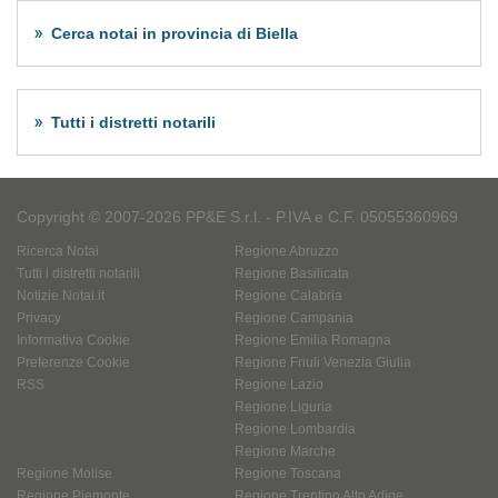
Cerca notai in provincia di Biella
Tutti i distretti notarili
Copyright © 2007-2026 PP&E S.r.l. - P.IVA e C.F. 05055360969
Ricerca Notai
Regione Abruzzo
Tutti i distretti notarili
Regione Basilicata
Notizie Notai.it
Regione Calabria
Privacy
Regione Campania
Informativa Cookie
Regione Emilia Romagna
Preferenze Cookie
Regione Friuli Venezia Giulia
RSS
Regione Lazio
Regione Liguria
Regione Lombardia
Regione Marche
Regione Molise
Regione Toscana
Regione Piemonte
Regione Trentino Alto Adige