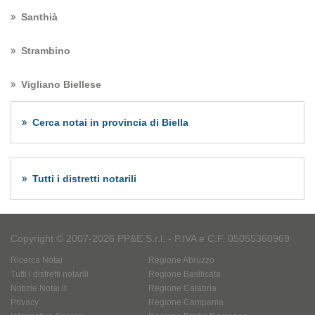
Santhià
Strambino
Vigliano Biellese
Cerca notai in provincia di Biella
Tutti i distretti notarili
Copyright © 2007-2026 PP&E S.r.l. - P.IVA e C.F. 05055360969
Ricerca Notai
Regione Abruzzo
Tutti i distretti notarili
Regione Basilicata
Notizie Notai.it
Regione Calabria
Privacy
Regione Campania