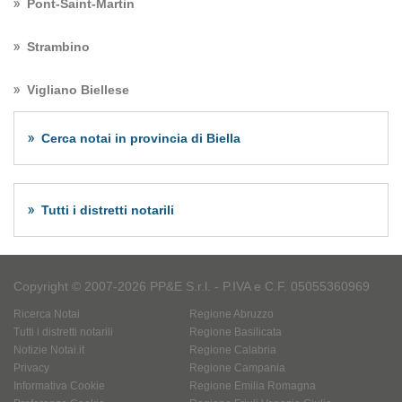
Pont-Saint-Martin
Strambino
Vigliano Biellese
Cerca notai in provincia di Biella
Tutti i distretti notarili
Copyright © 2007-2026 PP&E S.r.l. - P.IVA e C.F. 05055360969
Ricerca Notai
Regione Abruzzo
Tutti i distretti notarili
Regione Basilicata
Notizie Notai.it
Regione Calabria
Privacy
Regione Campania
Informativa Cookie
Regione Emilia Romagna