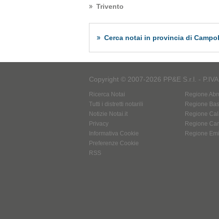
Trivento
Cerca notai in provincia di Camp
Copyright © 2007-2026 PP&E S.r.l. - P.IV
Ricerca Notai
Regione Abr
Tutti i distretti notarili
Regione Basi
Notizie Notai.it
Regione Cal
Privacy
Regione Ca
Informativa Cookie
Regione Em
Preferenze Cookie
RSS