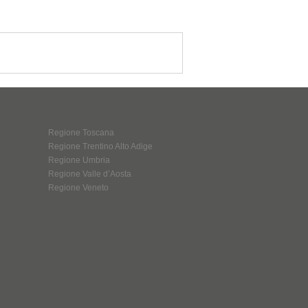
Regione Toscana
Regione Trentino Alto Adige
Regione Umbria
Regione Valle d’Aosta
Regione Veneto