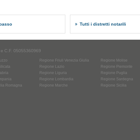
obasso
Tutti i distretti notarili
A e C.F. 05055360969
uzzo
Regione Friuli Venezia Giulia
Regione Molise
licata
Regione Lazio
Regione Piemonte
abria
Regione Liguria
Regione Puglia
mpania
Regione Lombardia
Regione Sardegna
ilia Romagna
Regione Marche
Regione Sicilia