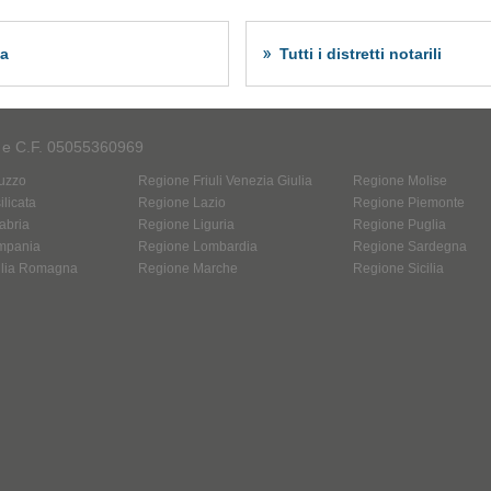
za
Tutti i distretti notarili
A e C.F. 05055360969
uzzo
Regione Friuli Venezia Giulia
Regione Molise
licata
Regione Lazio
Regione Piemonte
abria
Regione Liguria
Regione Puglia
mpania
Regione Lombardia
Regione Sardegna
ilia Romagna
Regione Marche
Regione Sicilia