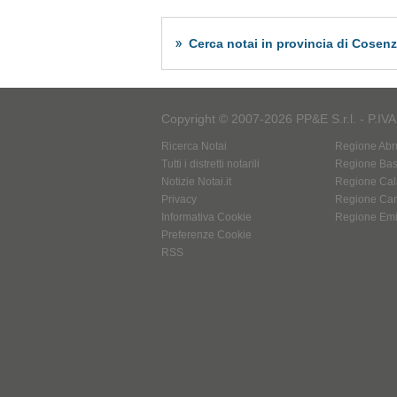
Cerca notai in provincia di Cosen
Copyright © 2007-2026 PP&E S.r.l. - P.IV
Ricerca Notai
Regione Abr
Tutti i distretti notarili
Regione Basi
Notizie Notai.it
Regione Cal
Privacy
Regione Ca
Informativa Cookie
Regione Em
Preferenze Cookie
RSS