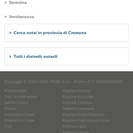
Soresina
Verolanuova
Cerca notai in provincia di Cremona
Tutti i distretti notarili
Copyright © 2007-2026 PP&E S.r.l. - P.IVA e C.F. 05055360969
Ricerca Notai
Regione Abruzzo
Tutti i distretti notarili
Regione Basilicata
Notizie Notai.it
Regione Calabria
Privacy
Regione Campania
Informativa Cookie
Regione Emilia Romagna
Preferenze Cookie
Regione Friuli Venezia Giulia
RSS
Regione Lazio
Regione Liguria