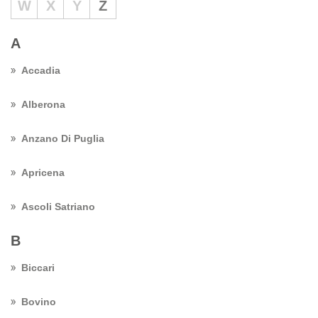
W
X
Y
Z
A
Accadia
Alberona
Anzano Di Puglia
Apricena
Ascoli Satriano
B
Biccari
Bovino