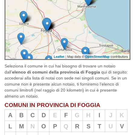
| Map data ©
contributors
Leaflet
OpenStreetMap
Seleziona il comune in cui hai bisogno di trovare un notaio
dall’
elenco di comuni della provincia di Foggia
qui di seguito:
accederai alla lista di notai con sede nei singoli comuni. Se in un
comune non è presente alcun notaio, ti forniremo l’elenco di
comuni limitrofi (nel raggio di 20 kilometri) in cui è presente
almeno un notaio.
COMUNI IN PROVINCIA DI FOGGIA
A
B
C
D
E
F
G
H
I
J
K
L
M
N
O
P
Q
R
S
T
U
V