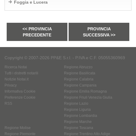
Foggia e Lucera
<< PROVINCIA
PROVINCIA
PRECEDENTE
SUCCESSIVA >>
Copyright © 2007-2026 PP&E S.r.l. - P.IVA e C.F. 05055360969
Ricerca Notai
Regione Abruzzo
Tutti i distretti notarili
Regione Basilicata
Notizie Notai.it
Regione Calabria
Privacy
Regione Campania
Informativa Cookie
Regione Emilia Romagna
Preferenze Cookie
Regione Friuli Venezia Giulia
RSS
Regione Lazio
Regione Liguria
Regione Lombardia
Regione Marche
Regione Molise
Regione Toscana
Regione Piemonte
Regione Trentino Alto Adige