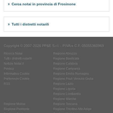
Cerca notai in provincia di Frosinone
Tutti i distretti notarili
Copyright © 2007-2026 PP&E S.r.l. - P.IVA e C.F. 05055360969
Ricerca Notai
Regione Abruzzo
Tutti i distretti notarili
Regione Basilicata
Notizie Notai.it
Regione Calabria
Privacy
Regione Campania
Informativa Cookie
Regione Emilia Romagna
Preferenze Cookie
Regione Friuli Venezia Giulia
RSS
Regione Lazio
Regione Liguria
Regione Lombardia
Regione Marche
Regione Molise
Regione Toscana
Regione Piemonte
Regione Trentino Alto Adige