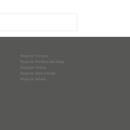
Regione Toscana
Regione Trentino Alto Adige
Regione Umbria
Regione Valle d’Aosta
Regione Veneto