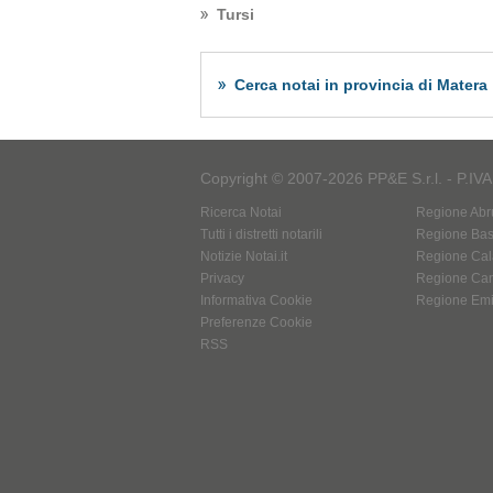
Tursi
Cerca notai in provincia di Matera
Copyright © 2007-2026 PP&E S.r.l. - P.IV
Ricerca Notai
Regione Abr
Tutti i distretti notarili
Regione Basi
Notizie Notai.it
Regione Cal
Privacy
Regione Ca
Informativa Cookie
Regione Em
Preferenze Cookie
RSS