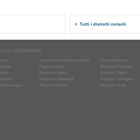
Tutti i distretti notarili
A e C.F. 05055360969
uzzo
Regione Friuli Venezia Giulia
Regione Molise
licata
Regione Lazio
Regione Piemonte
abria
Regione Liguria
Regione Puglia
mpania
Regione Lombardia
Regione Sardegna
ilia Romagna
Regione Marche
Regione Sicilia