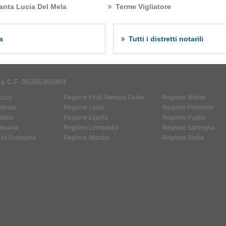
anta Lucia Del Mela
Terme Vigliatore
a
Tutti i distretti notarili
A e C.F. 05055360969
uzzo
Regione Friuli Venezia Giulia
Regione Molise
licata
Regione Lazio
Regione Piemonte
abria
Regione Liguria
Regione Puglia
mpania
Regione Lombardia
Regione Sardegna
ilia Romagna
Regione Marche
Regione Sicilia