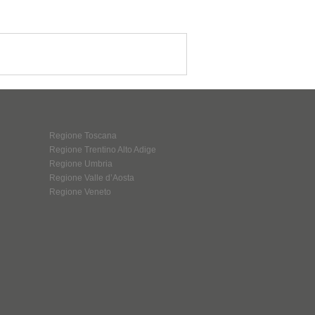
Regione Toscana
Regione Trentino Alto Adige
Regione Umbria
Regione Valle d’Aosta
Regione Veneto