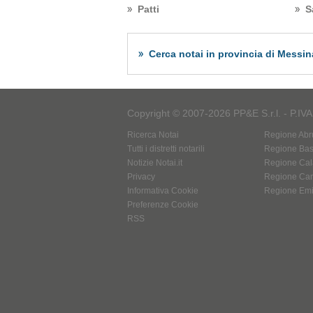
Patti
S
Cerca notai in provincia di Messin
Copyright © 2007-2026 PP&E S.r.l. - P.IV
Ricerca Notai
Regione Abr
Tutti i distretti notarili
Regione Basi
Notizie Notai.it
Regione Cal
Privacy
Regione Ca
Informativa Cookie
Regione Em
Preferenze Cookie
RSS