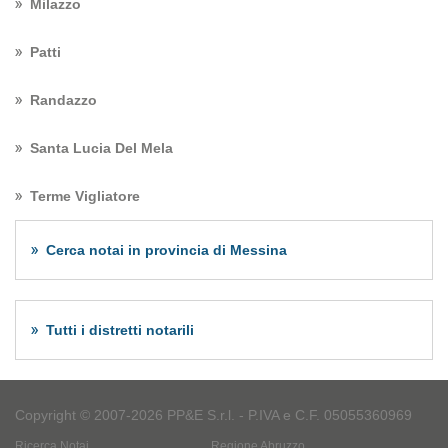
Milazzo
Patti
Randazzo
Santa Lucia Del Mela
Terme Vigliatore
Cerca notai in provincia di Messina
Tutti i distretti notarili
Copyright © 2007-2026 PP&E S.r.l. - P.IVA e C.F. 05055360969
Ricerca Notai
Regione Abruzzo