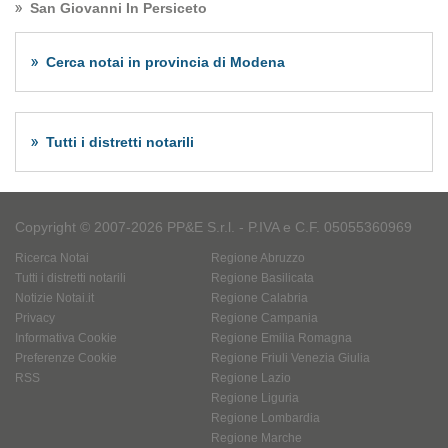
San Giovanni In Persiceto
Cerca notai in provincia di Modena
Tutti i distretti notarili
Copyright © 2007-2026 PP&E S.r.l. - P.IVA e C.F. 05055360969
Ricerca Notai
Regione Abruzzo
Tutti i distretti notarili
Regione Basilicata
Notizie Notai.it
Regione Calabria
Privacy
Regione Campania
Informativa Cookie
Regione Emilia Romagna
Preferenze Cookie
Regione Friuli Venezia Giulia
RSS
Regione Lazio
Regione Liguria
Regione Lombardia
Regione Marche