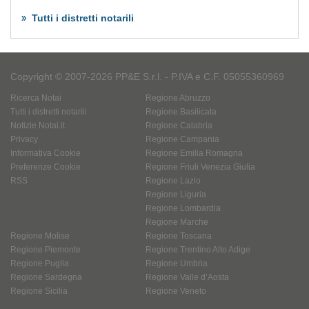
Tutti i distretti notarili
Copyright © 2007-2026 PP&E S.r.l. - P.IVA e C.F. 05055360969
Ricerca Notai
Regione Abruzzo
Tutti i distretti notarili
Regione Basilicata
Notizie Notai.it
Regione Calabria
Privacy
Regione Campania
Informativa Cookie
Regione Emilia Romagna
Preferenze Cookie
Regione Friuli Venezia Giulia
RSS
Regione Lazio
Regione Liguria
Regione Lombardia
Regione Marche
Regione Molise
Regione Toscana
Regione Piemonte
Regione Trentino Alto Adige
Regione Puglia
Regione Umbria
Regione Sardegna
Regione Valle d’Aosta
Regione Sicilia
Regione Veneto