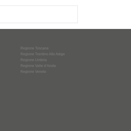
Regione Toscana
Regione Trentino Alto Adige
Regione Umbria
Regione Valle d’Aosta
Regione Veneto