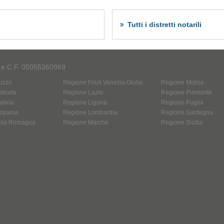
o
Tutti i distretti notarili
A e C.F. 05055360969
uzzo
Regione Friuli Venezia Giulia
Regione Molise
licata
Regione Lazio
Regione Piemonte
abria
Regione Liguria
Regione Puglia
mpania
Regione Lombardia
Regione Sardegna
ilia Romagna
Regione Marche
Regione Sicilia