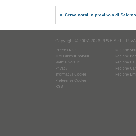
Cerca notai in provincia di Salern
Copyright © 2007-2026 PP&E S.r.l. - P.IV
Ricerca Notai
Regione Abr
Tutti i distretti notarili
Regione Basi
Notizie Notai.it
Regione Cal
Privacy
Regione Ca
Informativa Cookie
Regione Em
Preferenze Cookie
RSS