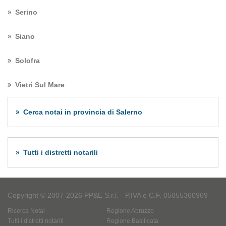
Serino
Siano
Solofra
Vietri Sul Mare
Cerca notai in provincia di Salerno
Tutti i distretti notarili
Copyright © 2007-2026 PP&E S.r.l. - P.IVA e C.F. 05055360969
Ricerca Notai
Regione Abruzzo
Tutti i distretti notarili
Regione Basilicata