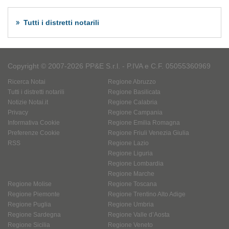
Tutti i distretti notarili
Copyright © 2007-2026 PP&E S.r.l. - P.IVA e C.F. 05055360969
Ricerca Notai
Regione Abruzzo
Tutti i distretti notarili
Regione Basilicata
Notizie Notai.it
Regione Calabria
Privacy
Regione Campania
Informativa Cookie
Regione Emilia Romagna
Preferenze Cookie
Regione Friuli Venezia Giulia
RSS
Regione Lazio
Regione Liguria
Regione Lombardia
Regione Marche
Regione Molise
Regione Toscana
Regione Piemonte
Regione Trentino Alto Adige
Regione Puglia
Regione Umbria
Regione Sardegna
Regione Valle d’Aosta
Regione Sicilia
Regione Veneto