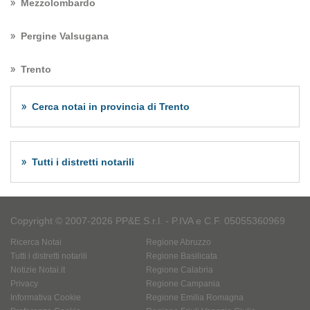
Mezzolombardo
Pergine Valsugana
Trento
Cerca notai in provincia di Trento
Tutti i distretti notarili
Copyright © 2007-2026 PP&E S.r.l. - P.IVA e C.F. 05055360969
Ricerca Notai
Regione Abruzzo
Tutti i distretti notarili
Regione Basilicata
Notizie Notai.it
Regione Calabria
Privacy
Regione Campania
Informativa Cookie
Regione Emilia Romagna