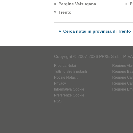
Pergine Valsugana
P
Trento
Cerca notai in provincia di Trento
Copyright © 2007-2026 PP&E S.r.l. - P.IV
Ricerca Notai
Regione Abr
Tutti i distretti notarili
Regione Basi
Notizie Notai.it
Regione Cal
Privacy
Regione Ca
Informativa Cookie
Regione Em
Preferenze Cookie
RSS