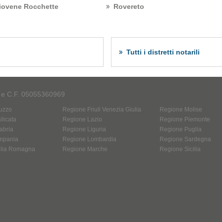
iovene Rocchette
Rovereto
Tutti i distretti notarili
A e C.F. 05055360969
uzzo
Regione Friuli Venezia Giulia
Regione Molise
licata
Regione Lazio
Regione Piemonte
abria
Regione Liguria
Regione Puglia
mpania
Regione Lombardia
Regione Sardegna
ilia Romagna
Regione Marche
Regione Sicilia