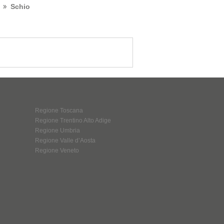
Schio
Regione Toscana
Regione Trentino Alto Adige
Regione Umbria
Regione Valle d’Aosta
Regione Veneto