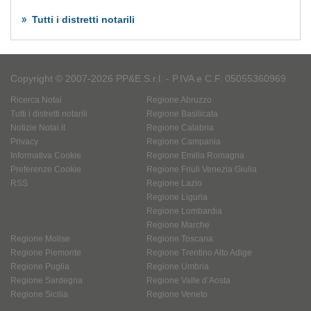
Tutti i distretti notarili
Copyright © 2007-2026 PP&E S.r.l. - P.IVA e C.F. 05055360969
Ricerca Notai
Regione Abruzzo
Tutti i distretti notarili
Regione Basilicata
Notizie Notai.it
Regione Calabria
Privacy
Regione Campania
Informativa Cookie
Regione Emilia Romagna
Preferenze Cookie
Regione Friuli Venezia Giulia
RSS
Regione Lazio
Regione Liguria
Regione Lombardia
Regione Marche
Regione Molise
Regione Toscana
Regione Piemonte
Regione Trentino Alto Adige
Regione Puglia
Regione Umbria
Regione Sardegna
Regione Valle d’Aosta
Regione Sicilia
Regione Veneto