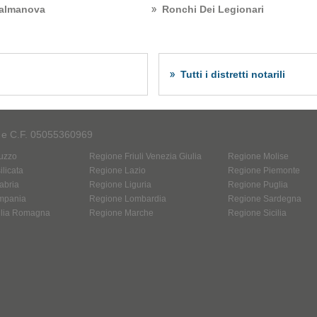
almanova
Ronchi Dei Legionari
Tutti i distretti notarili
A e C.F. 05055360969
uzzo
Regione Friuli Venezia Giulia
Regione Molise
licata
Regione Lazio
Regione Piemonte
abria
Regione Liguria
Regione Puglia
mpania
Regione Lombardia
Regione Sardegna
ilia Romagna
Regione Marche
Regione Sicilia