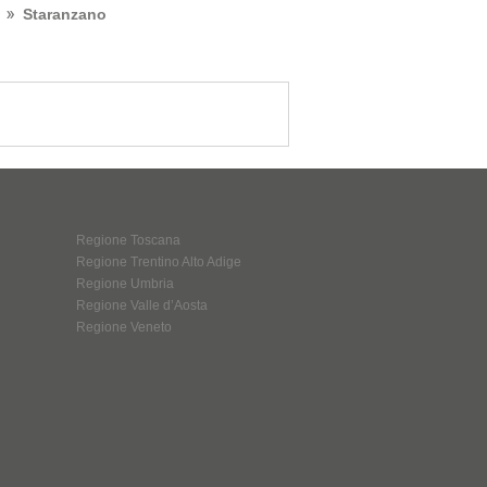
Staranzano
Regione Toscana
Regione Trentino Alto Adige
Regione Umbria
Regione Valle d’Aosta
Regione Veneto