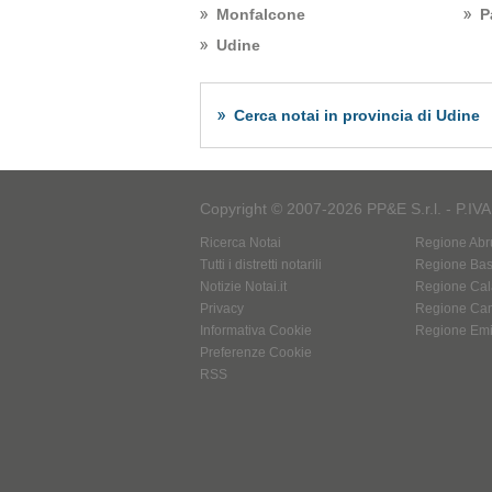
Monfalcone
P
Udine
Cerca notai in provincia di Udine
Copyright © 2007-2026 PP&E S.r.l. - P.IV
Ricerca Notai
Regione Abr
Tutti i distretti notarili
Regione Basi
Notizie Notai.it
Regione Cal
Privacy
Regione Ca
Informativa Cookie
Regione Em
Preferenze Cookie
RSS