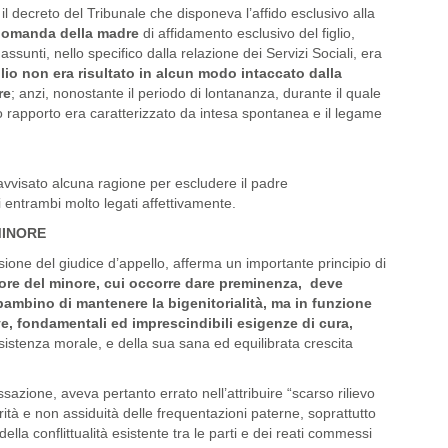
l decreto del Tribunale che disponeva l’affido esclusivo alla
a domanda della madre
di affidamento esclusivo del figlio,
assunti, nello specifico dalla relazione dei Servizi Sociali, era
glio non era risultato in alcun modo intaccato dalla
re
; anzi, nonostante il periodo di lontananza, durante il quale
loro rapporto era caratterizzato da intesa spontanea e il legame
avvisato alcuna ragione per escludere il padre
ti entrambi molto legati affettivamente.
MINORE
sione del giudice d’appello, afferma un importante principio di
iore del minore, cui occorre dare preminenza, deve
ambino di mantenere la bigenitorialità, ma in funzione
e, fondamentali ed imprescindibili esigenze di cura,
istenza morale, e della sua sana ed equilibrata crescita
ssazione, aveva pertanto errato nell’attribuire “scarso rilievo
arità e non assiduità delle frequentazioni paterne, soprattutto
ella conflittualità esistente tra le parti e dei reati commessi