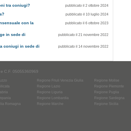
ni tra coniugi?
pubblicato il 2 ottobre 2024
ia?
pubblicato il 10 luglio 2024
nsensuale con la
pubblicato il 6 ottobre 2023
ge in sede di
pubblicato il 21 novembre 2022
ra coniugi in sede di
pubblicato il 14 novembre 2022
A e C.F. 05055360969
uzzo
Regione Friuli Venezia Giulia
Regione Molise
licata
Regione Lazio
Regione Piemonte
abria
Regione Liguria
Regione Puglia
mpania
Regione Lombardia
Regione Sardegna
ilia Romagna
Regione Marche
Regione Sicilia