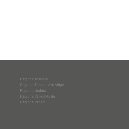
Regione Toscana
Regione Trentino Alto Adige
Regione Umbria
Regione Valle d’Aosta
Regione Veneto