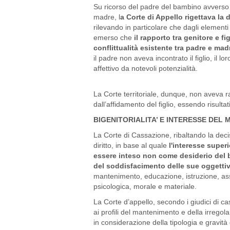
Su ricorso del padre del bambino avverso i
madre, l
a Corte di Appello rigettava l
rilevando in particolare che dagli elementi 
emerso che
il rapporto tra genitore e fi
conflittualità esistente tra padre e mad
il padre non aveva incontrato il figlio, il 
affettivo da notevoli potenzialità.
La Corte territoriale, dunque, non aveva r
dall’affidamento del figlio, essendo risulta
BIGENITORIALITA’ E INTERESSE DEL 
La Corte di Cassazione, ribaltando la deci
diritto, in base al quale
l'interesse super
essere inteso non come desiderio del b
del soddisfacimento delle sue oggettiv
mantenimento, educazione, istruzione, ass
psicologica, morale e materiale.
La Corte d’appello, secondo i giudici di ca
ai profili del mantenimento e della irregol
in considerazione della tipologia e gravità d