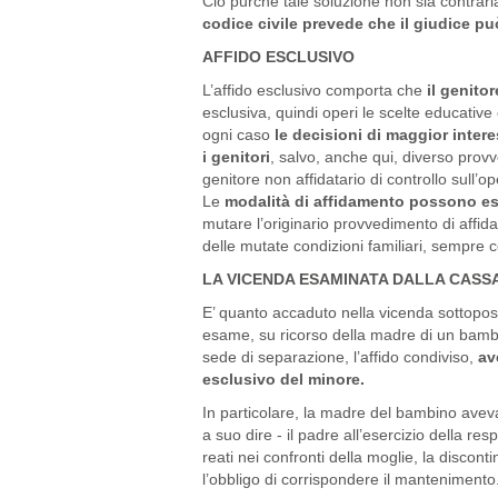
Ciò purchè tale soluzione non sia contrari
codice civile prevede che il giudice pu
AFFIDO ESCLUSIVO
L’affido esclusivo comporta che
il genitor
esclusiva, quindi operi le scelte educative 
ogni caso
le decisioni di maggior inter
i genitori
, salvo, anche qui, diverso provv
genitore non affidatario di controllo sull’o
Le
modalità di affidamento possono ess
mutare l’originario provvedimento di affid
delle mutate condizioni familiari, sempre c
LA VICENDA ESAMINATA DALLA CASS
E’ quanto accaduto nella vicenda sottopost
esame, su ricorso della madre di un bambi
sede di separazione, l’affido condiviso,
ave
esclusivo del minore.
In particolare, la madre del bambino avev
a suo dire - il padre all’esercizio della re
reati nei confronti della moglie, la disconti
l’obbligo di corrispondere il mantenimento