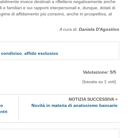
itabilmente invece destinati a riflettersi negativamente anche
li e familiari e sui rapporti interpersonali e, dunque, dotati di
regime di affidamento più consono, anche in prospettiva, al
A cura di:
Daniela D'Agostino
o condiviso
,
affido esclusivo
Valutazione:
5
/
5
(basata su
1
voti)
NOTIZIA SUCCESSIVA »
to
Novità in materia di anatocismo bancario
ntri