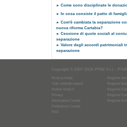
Come sono disciplinate le donazio
►
In cosa consiste il patto di famigl
►
Com'è cambiata la separazione co
►
nuova riforma Cartabia?
Cessione di quote sociali al coniu
►
separazione
Valore degli accordi patrimoniali t
►
separazione
Copyright © 2007-2026 PP&E S.r.l. - P.IV
Ricerca Notai
Regione Abr
Tutti i distretti notarili
Regione Basi
Notizie Notai.it
Regione Cal
Privacy
Regione Ca
Informativa Cookie
Regione Em
Preferenze Cookie
RSS