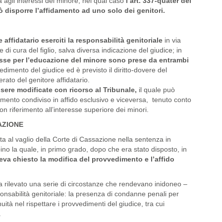
a agli interessi del minore, nel qual caso
l’art. 337-quater del
ò disporre l’affidamento ad uno solo dei genitori.
e affidatario eserciti la responsabilità genitoriale
in via
e di cura del figlio, salva diversa indicazione del giudice; in
esse per l’educazione del minore sono prese da entrambi
edimento del giudice ed è previsto il diritto-dovere del
perato del genitore affidatario.
ere modificate con ricorso al Tribunale,
il quale può
amento condiviso in affido esclusivo e viceversa, tenuto conto
on riferimento all’interesse superiore dei minori.
AZIONE
a al vaglio della Corte di Cassazione nella sentenza in
no la quale, in primo grado, dopo che era stato disposto, in
va chiesto la modifica del provvedimento e l’affido
a rilevato una serie di circostanze che rendevano inidoneo –
sponsabilità genitoriale: la presenza di condanne penali per
nuità nel rispettare i provvedimenti del giudice, tra cui
.