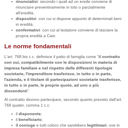
rinunciativi
: secondo i quali ad un erede conviene di
rinunciare preventivamente in toto o parzialmente
all’eredità;
dispositivi
: con cui si dispone appunto di determinati beni
in eredità;
confermativi
: con cui al testatore conviene di lasciare la
propria eredità a Caio.
Le norme fondamentali
L'art. 768 bis c.c. definisce il patto di famiglia come “
il contratto
con cui, compatibilmente con le disposizioni in materia di
impresa familiare e nel rispetto delle differenti tipologie
societarie, l'imprenditore trasferisce, in tutto o in parte,
l'azienda, e il titolare di partecipazioni societarie trasferisce,
in tutto o in parte, le proprie quote, ad uno o più
discendenti
”.
Al contratto devono partecipare, secondo quanto previsto dall'art.
768 quater, comma 1 c.c:
il
disponente
;
il
beneficiario
;
il
coniuge
e tutti coloro che sarebbero
legittimari
, ove in