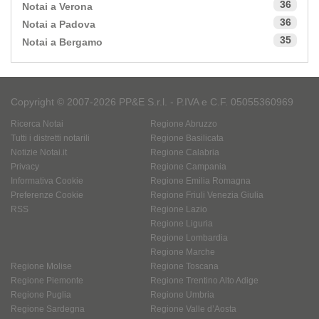
36
Notai a Verona
36
Notai a Padova
35
Notai a Bergamo
Copyright © 2007-2026 PP&E S.r.l. - P.IVA e C.F. 05055360969
Ricerca Notai
Regione Abruzzo
Tutti i distretti notarili
Regione Basilicata
Notizie Notai.it
Regione Calabria
Privacy
Regione Campania
Informativa Cookie
Regione Emilia Romagna
Preferenze Cookie
Regione Friuli Venezia Giulia
RSS
Regione Lazio
Regione Liguria
Regione Lombardia
Regione Marche
Regione Molise
Regione Toscana
Regione Piemonte
Regione Trentino Alto Adige
Regione Puglia
Regione Umbria
Regione Sardegna
Regione Valle d’Aosta