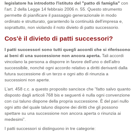
legislatore ha introdotto l'istituto del "patto di famiglia"
con
l'art. 2 della Legge 14 febbraio 2006 n. 55. Questo strumento
permette di pianificare il passaggio generazionale in modo
ordinato e strutturato, garantendo la continuità dell'impresa e,
soprattutto, non violando il noto divieto di patto successorio.
Cos'è il divieto di patti successori?
I patti successori sono tutti quegli accordi che si riferiscono
ai beni di una successione non ancora aperta.
Tali accordi
vincolano la persona a disporre in favore dell'uno o dell’altro
successibile, nonché ogni accordo relativo a diritti derivanti dalla
futura successione di un terzo e ogni atto di rinunzia a
successioni non aperte.
L’art. 458 c.c. a questo proposito sancisce che “fatto salvo quanto
disposto dagli articoli 768 bis e seguenti è nulla ogni convenzione
con cui taluno dispone della propria successione. È del pari nullo
ogni atto del quale taluno dispone dei diritti che gli possono
spettare su una successione non ancora aperta o rinunzia ai
medesimi”.
I patti successori si distinguono in tre categorie: