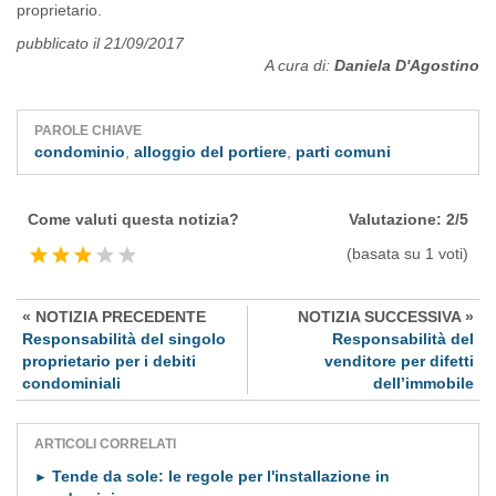
proprietario.
pubblicato il 21/09/2017
A cura di:
Daniela D'Agostino
PAROLE CHIAVE
condominio
,
alloggio del portiere
,
parti comuni
Come valuti questa notizia?
Valutazione:
2
/
5
(basata su
1
voti)
« NOTIZIA PRECEDENTE
NOTIZIA SUCCESSIVA »
Responsabilità del singolo
Responsabilità del
proprietario per i debiti
venditore per difetti
condominiali
dell’immobile
ARTICOLI CORRELATI
Tende da sole: le regole per l'installazione in
►