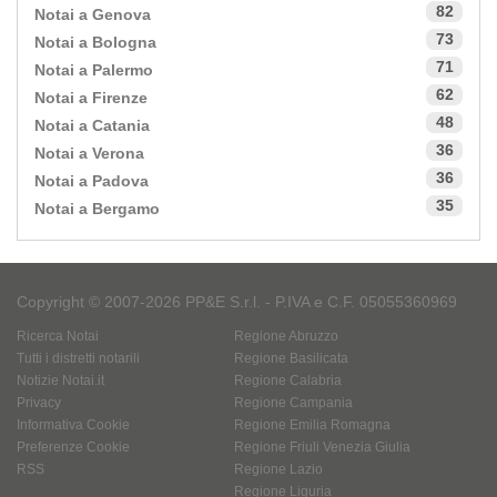
82
Notai a Genova
73
Notai a Bologna
71
Notai a Palermo
62
Notai a Firenze
48
Notai a Catania
36
Notai a Verona
36
Notai a Padova
35
Notai a Bergamo
Copyright © 2007-2026 PP&E S.r.l. - P.IVA e C.F. 05055360969
Ricerca Notai
Regione Abruzzo
Tutti i distretti notarili
Regione Basilicata
Notizie Notai.it
Regione Calabria
Privacy
Regione Campania
Informativa Cookie
Regione Emilia Romagna
Preferenze Cookie
Regione Friuli Venezia Giulia
RSS
Regione Lazio
Regione Liguria