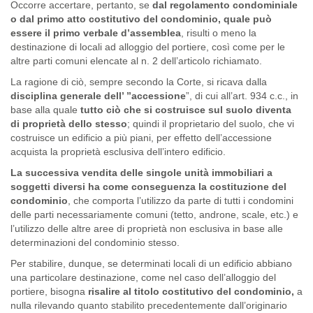
Occorre accertare, pertanto, se
dal regolamento condominiale
o dal primo atto costitutivo del condominio, quale può
essere il primo verbale d’assemblea
, risulti o meno la
destinazione di locali ad alloggio del portiere, così come per le
altre parti comuni elencate al n. 2 dell’articolo richiamato.
La ragione di ciò, sempre secondo la Corte, si ricava dalla
disciplina generale dell’ ”accessione
”, di cui all’art. 934 c.c., in
base alla quale
tutto ciò che si costruisce sul suolo diventa
di proprietà dello stesso
; quindi il proprietario del suolo, che vi
costruisce un edificio a più piani, per effetto dell’accessione
acquista la proprietà esclusiva dell’intero edificio.
La successiva vendita delle singole unità immobiliari a
soggetti diversi ha come conseguenza la costituzione del
condominio
, che comporta l’utilizzo da parte di tutti i condomini
delle parti necessariamente comuni (tetto, androne, scale, etc.) e
l’utilizzo delle altre aree di proprietà non esclusiva in base alle
determinazioni del condominio stesso.
Per stabilire, dunque, se determinati locali di un edificio abbiano
una particolare destinazione, come nel caso dell’alloggio del
portiere, bisogna
risalire al titolo costitutivo del condominio,
a
nulla rilevando quanto stabilito precedentemente dall’originario