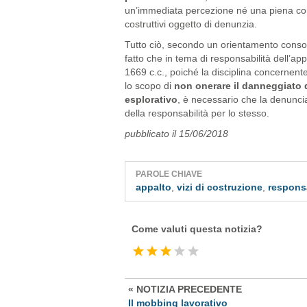
un’immediata percezione né una piena compr
costruttivi oggetto di denunzia.
Tutto ciò, secondo un orientamento consoli
fatto che in tema di responsabilità dell’appa
1669 c.c., poiché la disciplina concernente
lo scopo di
non onerare il danneggiato 
esplorativo
, è necessario che la denunci
della responsabilità per lo stesso.
pubblicato il 15/06/2018
PAROLE CHIAVE
appalto
,
vizi di costruzione
,
responsa
Come valuti questa notizia?
« NOTIZIA PRECEDENTE
Il mobbing lavorativo