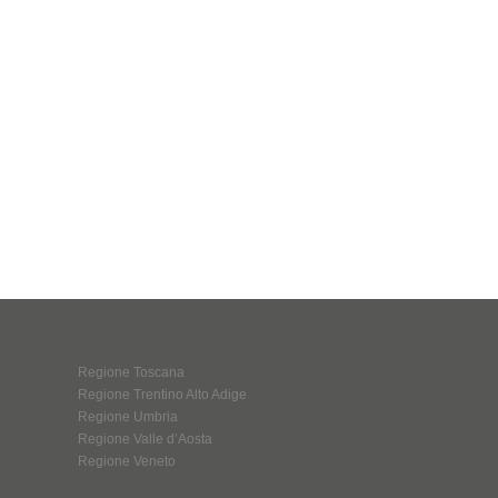
Regione Toscana
Regione Trentino Alto Adige
Regione Umbria
Regione Valle d’Aosta
Regione Veneto