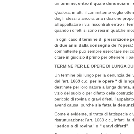
un
termine, entro il quale denunciare i v
Qualora, infatti, il committente voglia otte
degli stessi o ancora una riduzione propo
all’appaltatore i vizi riscontrati
entro il te
quando i difetti si sono resi in qualche mo
In ogni caso
il termine di prescrizione p
di due anni dalla consegna dell’opera;
committente può sempre esercitare nei con
citare in giudizio il primo per ottenere il 
TERMINE PER LE OPERE DI LUNGA D
Un termine più lungo per la denunzia dei viz
da
ll’art. 1669 c.c. per le opere “ di lun
destinate per loro natura a lunga durata,
s
vizio del suolo o per difetto della costruzi
pericolo di rovina o gravi difetti, l'appalt
aventi causa, purché
sia fatta la denunz
Come è evidente, si tratta di fattispecie d
ristrutturazione: l’art. 1669 c.c., infatti, fa
“pericolo di rovina” o “ gravi difetti”.