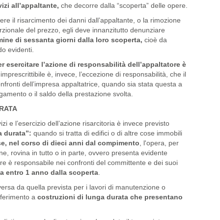
izi all’appaltante,
che decorre dalla “scoperta” delle opere.
nere il risarcimento dei danni dall’appaltante, o la rimozione
rzionale del prezzo, egli deve innanzitutto denunziare
rmine di sessa
nta giorni dalla loro scoperta,
cioè da
do evidenti.
er esercitare l’azione di responsabilità dell’appaltatore è
imprescrittibile è, invece, l’eccezione di responsabilità, che il
fronti dell’impresa appaltatrice, quando sia stata questa a
pagamento o il saldo della prestazione svolta.
URATA
i e l’esercizio dell’azione risarcitoria è invece previsto
ga durata”:
quando si tratta di edifici o di altre cose immobili
e, nel corso di dieci anni dal compimento
, l'opera, per
one, rovina in tutto o in parte, ovvero presenta evidente
atore è responsabile nei confronti del committente e dei suoi
ia entro 1 anno dalla scoperta
.
iversa da quella prevista per i lavori di manutenzione o
 riferimento a
costruzioni di lunga durata che presentano