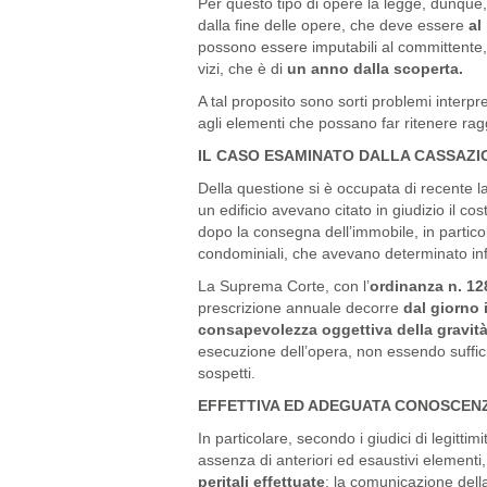
Per questo tipo di opere la legge, dunque,
dalla fine delle opere, che deve essere
al 
possono essere imputabili al committente, d
vizi, che è di
un anno dalla scoperta.
A tal proposito sono sorti problemi interpret
agli elementi che possano far ritenere ra
IL CASO ESAMINATO DALLA CASSAZI
Della questione si è occupata di recente l
un edificio avevano citato in giudizio il cos
dopo la consegna dell’immobile, in particol
condominiali, che avevano determinato infilt
La Suprema Corte, con l’
ordinanza n. 12
prescrizione annuale decorre
dal giorno 
consapevolezza oggettiva della gravità 
esecuzione dell’opera, non essendo suffici
sospetti.
EFFETTIVA ED ADEGUATA CONOSCEN
In particolare, secondo i giudici di legittim
assenza di anteriori ed esaustivi elementi
peritali effettuate
; la comunicazione della