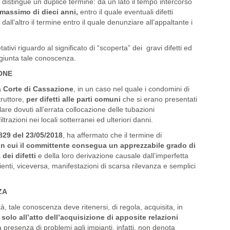
 distingue un duplice termine: da un lato il tempo intercorso
massimo di dieci anni,
entro il quale eventuali difetti
all’altro il termine entro il quale denunziare all’appaltante i
ativi riguardo al significato di “scoperta” dei gravi difetti ed
ggiunta tale conoscenza.
ONE
a
Corte di Cassazione
, in un caso nel quale i condomini di
truttore,
per difetti alle parti comuni
che si erano presentati
are dovuti all’errata collocazione delle tubazioni
razioni nei locali sotterranei ed ulteriori danni.
829 del 23/05/2018
, ha affermato che il termine di
in cui il committente consegua un apprezzabile grado di
dei difetti
e della loro derivazione causale dall’imperfetta
enti, viceversa, manifestazioni di scarsa rilevanza e semplici
ZA
ità, tale conoscenza deve ritenersi, di regola, acquisita, in
,
solo all’atto dell’acquisizione di apposite relazioni
 presenza di problemi agli impianti, infatti, non denota