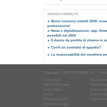
ARTICOLI CORRELATI
Nuovi concorsi notarili 2026: cosa
►
professionisti
Notai e digitalizzazione: app, firma 
►
possibili nel 2026
Il danno da perdita di chance in a
►
Cos'è un contratto di appalto?
►
La responsabilità del venditore per
►
Copyright © 2007-2026 PP&E S.r.l. - P.IV
Ricerca Notai
Regione Abr
Tutti i distretti notarili
Regione Basi
Notizie Notai.it
Regione Cal
Privacy
Regione Ca
Informativa Cookie
Regione Em
Preferenze Cookie