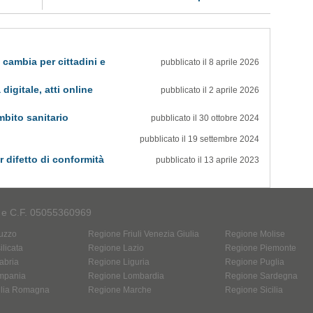
 cambia per cittadini e
pubblicato il 8 aprile 2026
digitale, atti online
pubblicato il 2 aprile 2026
mbito sanitario
pubblicato il 30 ottobre 2024
pubblicato il 19 settembre 2024
 difetto di conformità
pubblicato il 13 aprile 2023
A e C.F. 05055360969
uzzo
Regione Friuli Venezia Giulia
Regione Molise
licata
Regione Lazio
Regione Piemonte
abria
Regione Liguria
Regione Puglia
mpania
Regione Lombardia
Regione Sardegna
ilia Romagna
Regione Marche
Regione Sicilia