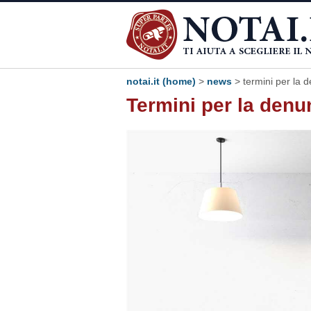
notai.it (home)
>
news
> termini per la d
Termini per la denun