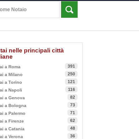
tai nelle principali città
aliane
391
ai a Roma
250
ai a Milano
121
ai a Torino
116
ai a Napoli
82
ai a Genova
73
ai a Bologna
71
ai a Palermo
62
ai a Firenze
48
ai a Catania
36
ai a Verona