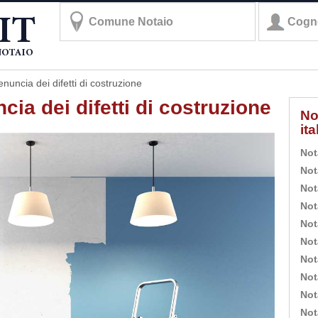
enuncia dei difetti di costruzione
cia dei difetti di costruzione
No
it
Not
Not
Not
Not
Not
Not
Not
Not
Not
Not