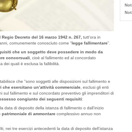
Not
Not
l
Regio Decreto del 16 marzo 1942 n. 267,
tutt’ora in
li anni, comunemente conosciuto come “
legge fallimentare
”.
quisiti che un soggetto deve possedere in modo da
ure concorsuali
, cioè al fallimento ed al concordato
dei quali è esclusa la fallibilità.
, stabilisce che “sono soggetti alle disposizioni sul fallimento e
ri che esercitano un’attività commerciale
, esclusi gli enti
i sul fallimento e sul concordato preventivo gli imprenditori di
ssesso congiunto dei seguenti requisiti
:
a data di deposito della istanza di fallimento o dall’inizio
o patrimoniale di ammontare
complessivo annuo non
i, nei tre esercizi antecedenti la data di deposito dell’istanza