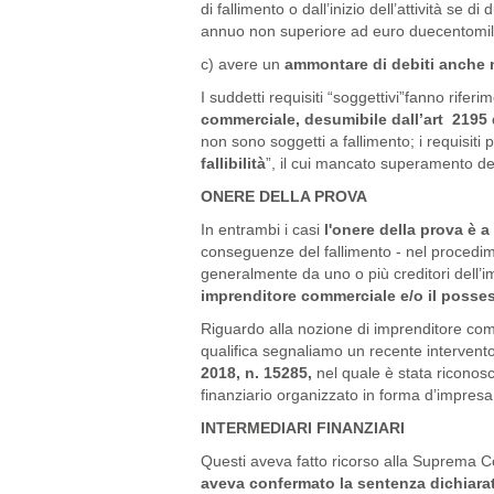
di fallimento o dall’inizio dell’attività se di
annuo non superiore ad euro duecentomil
c) avere un
ammontare di debiti anche 
I suddetti requisiti “soggettivi”fanno rifer
commerciale, desumibile dall’art 2195 d
non sono soggetti a fallimento; i requisiti p
fallibilità
”, il cui mancato superamento det
ONERE DELLA PROVA
In entrambi i casi
l'onere della prova è a
conseguenze del fallimento - nel procedime
generalmente da uno o più creditori dell’i
imprenditore commerciale e/o il posses
Riguardo alla nozione di imprenditore comme
qualifica segnaliamo un recente intervent
2018, n. 15285,
nel quale è stata riconosci
finanziario organizzato in forma d’impresa
INTERMEDIARI FINANZIARI
Questi aveva fatto ricorso alla Suprema
aveva confermato la sentenza dichiarati