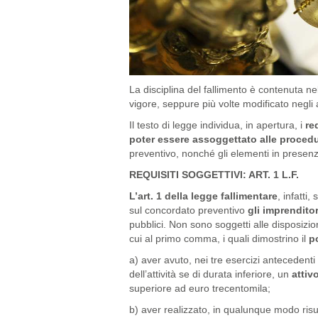
La disciplina del fallimento è contenuta ne
vigore, seppure più volte modificato neg
Il testo di legge individua, in apertura, i
re
poter essere assoggettato alle proced
preventivo, nonché gli elementi in presenza 
REQUISITI SOGGETTIVI: ART. 1 L.F.
L’art. 1 della legge fallimentare
, infatti
sul concordato preventivo
gli imprendito
pubblici. Non sono soggetti alle disposizion
cui al primo comma, i quali dimostrino il
po
a) aver avuto, nei tre esercizi antecedenti l
dell’attività se di durata inferiore, un
attiv
superiore ad euro trecentomila;
b) aver realizzato, in qualunque modo risult