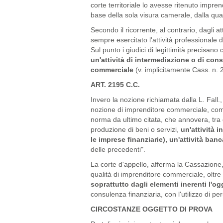
corte territoriale lo avesse ritenuto impre
base della sola visura camerale, dalla qual
Secondo il ricorrente, al contrario, dagli a
sempre esercitato l'attività professionale d
Sul punto i giudici di legittimità precisano
un'attività di intermediazione o di cons
commerciale
(v. implicitamente Cass. n. 
ART. 2195 C.C.
Invero la nozione richiamata dalla L. Fall.,
nozione di imprenditore commerciale, come t
norma da ultimo citata, che annovera, tra gli
produzione di beni o servizi,
un'attività 
le imprese finanziarie), un'attività banc
delle precedenti".
La corte d'appello, afferma la Cassazione,
qualità di imprenditore commerciale, oltre 
soprattutto dagli elementi inerenti l'ogg
consulenza finanziaria, con l'utilizzo di p
CIRCOSTANZE OGGETTO DI PROVA