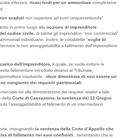
 durata inferiore,
ricavi lordi per un ammontare
complessivo
a;
non scaduti
non superiore ad euro cinquecentomila”.
imento in primo luogo alla
nozione di imprenditore
el codice civile,
di talché gli imprenditori “non commerciali”
atrimoniali individuano, inoltre, le cosiddette “
soglie di
ermina la non assoggettabilità a fallimento dell'imprenditore.
 carico dell’imprenditore,
il quale, se vuole evitare le
nto fallimentare introdotto dinanzi al Tribunale,
mprenditore insolvente -
deve dimostrare di non essere un
so congiunto dei requisiti patrimoniali.
rciale ed alla dimostrazione dei requisiti relativi a tale
o della
Corte di Cassazione, la sentenza del 12 Giugno
uta l’assoggettabilità al fallimento di un intermediario
.
 Corte, impugnando
la sentenza della Corte d’Appello che
va di fallimento nei suoi confronti
, lamentando che la