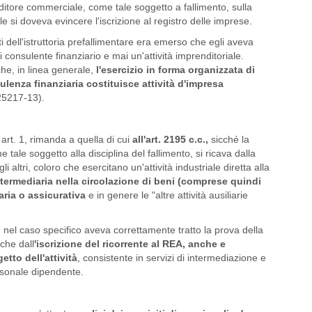
nditore commerciale, come tale soggetto a fallimento, sulla
e si doveva evincere l'iscrizione al registro delle imprese.
tti dell'istruttoria prefallimentare era emerso che egli aveva
i consulente finanziario e mai un'attività imprenditoriale.
 che, in linea generale,
l'esercizio in forma organizzata di
ulenza finanziaria costituisce attività d'impresa
25217-13).
 art. 1, rimanda a quella di cui
all'art. 2195 c.c.,
sicché la
ale soggetto alla disciplina del fallimento, si ricava dalla
 altri, coloro che esercitano un'attività industriale diretta alla
intermediaria nella circolazione di beni (comprese quindi
aria o assicurativa
e in genere le "altre attività ausiliarie
 nel caso specifico aveva correttamente tratto la prova della
che dall
'iscrizione del ricorrente al REA, anche e
etto dell'attività
, consistente in servizi di intermediazione e
ersonale dipendente.