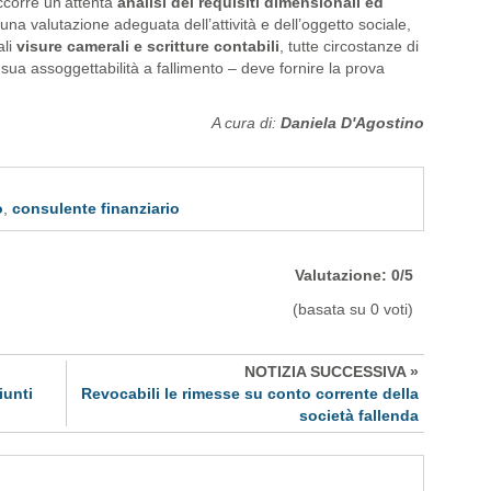
occorre un’attenta
analisi dei requisiti dimensionali ed
na valutazione adeguata dell’attività e dell’oggetto sociale,
ali
visure camerali e scritture contabili
, tutte circostanze di
 sua assoggettabilità a fallimento – deve fornire la prova
A cura di:
Daniela D'Agostino
o
,
consulente finanziario
Valutazione: 0/5
(basata su 0 voti)
NOTIZIA SUCCESSIVA »
iunti
Revocabili le rimesse su conto corrente della
società fallenda