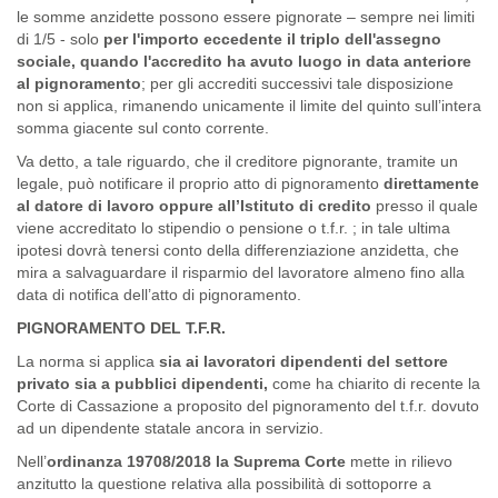
le somme anzidette possono essere pignorate – sempre nei limiti
di 1/5 - solo
per l'importo eccedente il triplo dell'assegno
sociale, quando l'accredito ha avuto luogo in data anteriore
al pignoramento
; per gli accrediti successivi tale disposizione
non si applica, rimanendo unicamente il limite del quinto sull’intera
somma giacente sul conto corrente.
Va detto, a tale riguardo, che il creditore pignorante, tramite un
legale, può notificare il proprio atto di pignoramento
direttamente
al datore di lavoro oppure all’Istituto di credito
presso il quale
viene accreditato lo stipendio o pensione o t.f.r. ; in tale ultima
ipotesi dovrà tenersi conto della differenziazione anzidetta, che
mira a salvaguardare il risparmio del lavoratore almeno fino alla
data di notifica dell’atto di pignoramento.
PIGNORAMENTO DEL T.F.R.
La norma si applica
sia ai lavoratori dipendenti del settore
privato sia a pubblici dipendenti,
come ha chiarito di recente la
Corte di Cassazione a proposito del pignoramento del t.f.r. dovuto
ad un dipendente statale ancora in servizio.
Nell’
ordinanza 19708/2018 la Suprema Corte
mette in rilievo
anzitutto la questione relativa alla possibilità di sottoporre a