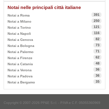
Notai nelle principali città italiane
391
Notai a Roma
250
Notai a Milano
121
Notai a Torino
116
Notai a Napoli
82
Notai a Genova
73
Notai a Bologna
71
Notai a Palermo
62
Notai a Firenze
48
Notai a Catania
36
Notai a Verona
36
Notai a Padova
35
Notai a Bergamo
Copyright © 2007-2026 PP&E S.r.l. - P.IVA e C.F. 05055360969