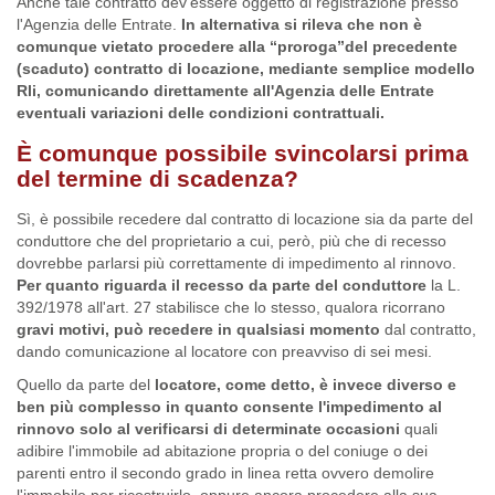
Anche tale contratto dev'essere oggetto di registrazione presso
l'Agenzia delle Entrate.
In alternativa si rileva che non è
comunque vietato procedere alla “proroga”del precedente
(scaduto) contratto di locazione, mediante semplice modello
Rli, comunicando direttamente all'Agenzia delle Entrate
eventuali variazioni delle condizioni contrattuali.
È comunque possibile svincolarsi prima
del termine di scadenza?
Sì, è possibile recedere dal contratto di locazione sia da parte del
conduttore che del proprietario a cui, però, più che di recesso
dovrebbe parlarsi più correttamente di impedimento al rinnovo.
Per quanto riguarda il recesso da parte del conduttore
la L.
392/1978 all'art. 27 stabilisce che lo stesso, qualora ricorrano
gravi motivi, può recedere in qualsiasi momento
dal contratto,
dando comunicazione al locatore con preavviso di sei mesi.
Quello da parte del
locatore, come detto, è invece diverso e
ben più complesso in quanto consente l'impedimento al
rinnovo solo al verificarsi di determinate occasioni
quali
adibire l'immobile ad abitazione propria o del coniuge o dei
parenti entro il secondo grado in linea retta ovvero demolire