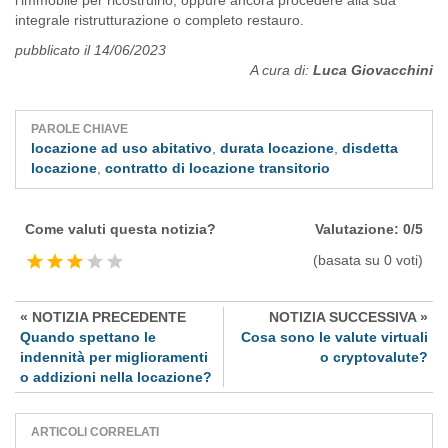
l'immobile per ricostruirlo, oppure ancora procedere alla sua
integrale ristrutturazione o completo restauro.
pubblicato il 14/06/2023
A cura di:
Luca Giovacchini
PAROLE CHIAVE
locazione ad uso abitativo
,
durata locazione
,
disdetta
locazione
,
contratto di locazione transitorio
Come valuti questa notizia?
Valutazione: 0/5
(basata su 0 voti)
« NOTIZIA PRECEDENTE
NOTIZIA SUCCESSIVA »
Quando spettano le
Cosa sono le valute virtuali
indennità per miglioramenti
o cryptovalute?
o addizioni nella locazione?
ARTICOLI CORRELATI