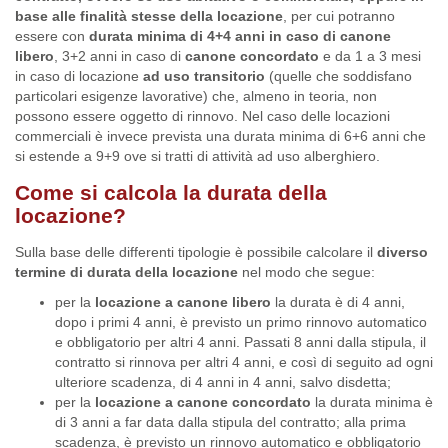
base alle finalità stesse della locazione
, per cui potranno
essere con
durata minima di 4+4 anni in caso di canone
libero
, 3+2 anni in caso di
canone concordato
e da 1 a 3 mesi
in caso di locazione
ad uso transitorio
(quelle che soddisfano
particolari esigenze lavorative) che, almeno in teoria, non
possono essere oggetto di rinnovo. Nel caso delle locazioni
commerciali è invece prevista una durata minima di 6+6 anni che
si estende a 9+9 ove si tratti di attività ad uso alberghiero.
Come si calcola la durata della
locazione?
Sulla base delle differenti tipologie è possibile calcolare il
diverso
termine di durata
della locazione
nel modo che segue:
per la
locazione a canone libero
la durata è di 4 anni,
dopo i primi 4 anni, è previsto un primo rinnovo automatico
e obbligatorio per altri 4 anni. Passati 8 anni dalla stipula, il
contratto si rinnova per altri 4 anni, e così di seguito ad ogni
ulteriore scadenza, di 4 anni in 4 anni, salvo disdetta;
per la
locazione a canone concordato
la durata minima è
di 3 anni a far data dalla stipula del contratto; alla prima
scadenza, è previsto un rinnovo automatico e obbligatorio