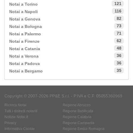
121
Notai a Torino
116
Notai a Napoli
82
Notai a Genova
73
Notai a Bologna
71
Notai a Palermo
62
Notai a Firenze
48
Notai a Catania
36
Notai a Verona
36
Notai a Padova
35
Notai a Bergamo
Copyright © 2007-2026 PP&E S.r.l. - P.IVA e C.F. 05055360969
Ricerca Notai
Regione Abruzzo
Tutti i distretti notarili
Regione Basilicata
Notizie Notai.it
Regione Calabria
Privacy
Regione Campania
Informativa Cookie
Regione Emilia Romagna