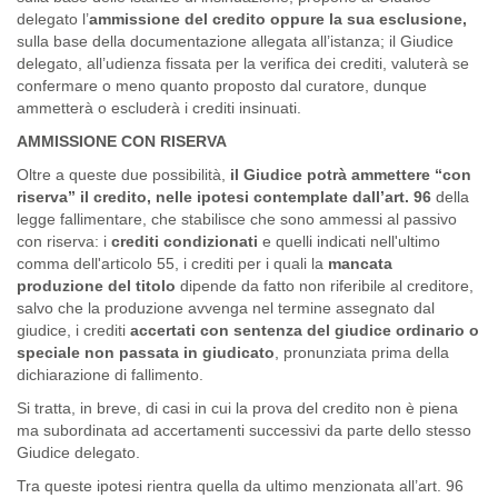
delegato l’
ammissione del credito oppure la sua esclusione,
sulla base della documentazione allegata all’istanza; il Giudice
delegato, all’udienza fissata per la verifica dei crediti, valuterà se
confermare o meno quanto proposto dal curatore, dunque
ammetterà o escluderà i crediti insinuati.
AMMISSIONE CON RISERVA
Oltre a queste due possibilità,
il Giudice potrà ammettere “con
riserva” il credito, nelle ipotesi contemplate dall’art. 96
della
legge fallimentare, che stabilisce che sono ammessi al passivo
con riserva: i
crediti condizionati
e quelli indicati nell'ultimo
comma dell'articolo 55, i crediti per i quali la
mancata
produzione del titolo
dipende da fatto non riferibile al creditore,
salvo che la produzione avvenga nel termine assegnato dal
giudice, i crediti
accertati con sentenza del giudice ordinario o
speciale non passata in giudicato
, pronunziata prima della
dichiarazione di fallimento.
Si tratta, in breve, di casi in cui la prova del credito non è piena
ma subordinata ad accertamenti successivi da parte dello stesso
Giudice delegato.
Tra queste ipotesi rientra quella da ultimo menzionata all’art. 96