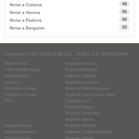
48
Notai a Catania
36
Notai a Verona
36
Notai a Padova
35
Notai a Bergamo
Copyright © 2007-2026 PP&E S.r.l. - P.IVA e C.F. 05055360969
Ricerca Notai
Regione Abruzzo
Tutti i distretti notarili
Regione Basilicata
Notizie Notai.it
Regione Calabria
Privacy
Regione Campania
Informativa Cookie
Regione Emilia Romagna
Preferenze Cookie
Regione Friuli Venezia Giulia
RSS
Regione Lazio
Regione Liguria
Regione Lombardia
Regione Marche
Regione Molise
Regione Toscana
Regione Piemonte
Regione Trentino Alto Adige
Regione Puglia
Regione Umbria