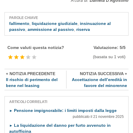
A cura di:
Daniela D'Agostino
PAROLE CHIAVE
fallimento
,
liquidazione giudiziale
,
insinuazione al
passivo
,
ammissione al passivo
,
riserva
Come valuti questa notizia?
Valutazione:
5
/
5
(basata su
1
voti)
« NOTIZIA PRECEDENTE
NOTIZIA SUCCESSIVA »
Il rischio di perimento del
Accettazione dell’eredità in
bene nel leasing
favore del minorenne
ARTICOLI CORRELATI
Pensione impignorabile: i limiti imposti dalla legge
►
pubblicato il 21 novembre 2025
La liquidazione del danno per furto avvenuto in
►
autofficina