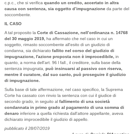
c.p.c., che si verifica
quando un credito, accertato in altra
causa con sentenza, sia oggetto d’impugnazione
da parte del
soccombente.
IL CASO
A tal proposito la
Corte di Cassazione, nell’ordinanza n. 14768
del 30 maggio 2019,
ha affermato che nel caso in cui un
soggetto, rimasto soccombente all'esito di un giudizio di
condanna, sia dichiarato
fallito nel corso del giudizio di
impugnazione, l'azione proposta non è improcedibile,
in
quanto, a norma dell'art. 96 l fall., il creditore, sulla base della
sentenza impugnata,
può insinuarsi al passivo con riserva,
mentre il curatore, dal suo canto, può proseguire il giudizio
di impugnazione.
Sulla base di tale affermazione, nel caso specifico, la Suprema
Corte ha cassato con rinvio la sentenza con cui il giudice di
secondo grado, in seguito al
fallimento di una società
condannata in primo grado al pagamento di una somma di
denaro
inferiore a quella richiesta dall'attore appellante, aveva
dichiarato improcedibile il giudizio di appello.
pubblicato il 28/07/2019