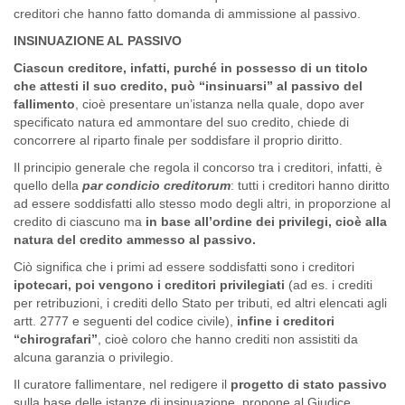
creditori che hanno fatto domanda di ammissione al passivo.
INSINUAZIONE AL PASSIVO
Ciascun creditore, infatti, purché in possesso di un titolo
che attesti il suo credito, può “insinuarsi” al passivo del
fallimento
, cioè presentare un’istanza nella quale, dopo aver
specificato natura ed ammontare del suo credito, chiede di
concorrere al riparto finale per soddisfare il proprio diritto.
Il principio generale che regola il concorso tra i creditori, infatti, è
quello della
par condicio creditorum
: tutti i creditori hanno diritto
ad essere soddisfatti allo stesso modo degli altri, in proporzione al
credito di ciascuno ma
in base all’ordine dei privilegi, cioè alla
natura del credito ammesso al passivo.
Ciò significa che i primi ad essere soddisfatti sono i creditori
ipotecari, poi vengono i creditori privilegiati
(ad es. i crediti
per retribuzioni, i crediti dello Stato per tributi, ed altri elencati agli
artt. 2777 e seguenti del codice civile),
infine i creditori
“chirografari”
, cioè coloro che hanno crediti non assistiti da
alcuna garanzia o privilegio.
Il curatore fallimentare, nel redigere il
progetto di stato passivo
sulla base delle istanze di insinuazione, propone al Giudice