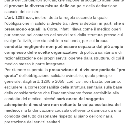
di
provare la diversa misura delle colpe
e della derivazione
causale del sinistro.
L'art. 1298 c.c.,
inoltre, detta la regola secondo la quale
l'obbligazione in solido si divide tra i diversi debitori
in parti che si
presumono eguali
; la Corte, infatti, rileva come il medico operi
pur sempre nel contesto dei servizi resi dalla struttura presso cui
svolge l'attività, che sia stabile o saltuaria, per cui
la sua
condotta negligente non può essere separata dal più ampio
complesso delle scelte organizzative
, di politica sanitaria e di
razionalizzazione dei propri servizi operate dalla struttura, di cui il
medico stesso è parte integrante.
Per ritenere superata la
presunzione di divisione paritaria "pro
quota"
dell'obbligazione solidale evincibile, quale principio
generale, dagli artt. 1298 e 2055, cod. civ., non basta, pertanto,
escludere la corresponsabilità della struttura sanitaria sulla base
della considerazione che l'inadempimento fosse ascrivibile alla
condotta del medico, sicché
sarà onere del soggetto
adempiente dimostrare non soltanto la colpa esclusiva del
medico,
ma la derivazione causale dell'evento dannoso da una
condotta del tutto dissonante rispetto al piano dell'ordinaria
prestazione dei servizi sanitari.