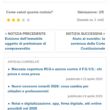
Come valuti questa notizia?
Valutazione:
2
/
5
(basata su
1
voti)
« NOTIZIA PRECEDENTE
NOTIZIA SUCCESSIVA »
Evizione dell’immobile
Aiuto al suicidio: la
oggetto di preliminare di
sentenza della Corte
compravendita
Costituzionale
ARTICOLI CORRELATI
Mancata copertura RCA e azione contro il F.G.V.S.: chi
►
prova e cosa prova
pubblicato il 23 aprile 2026
Nuovi concorsi notarili 2026: cosa cambia per
►
cittadini e professionisti
pubblicato il 8 aprile 2026
Notai e digitalizzazione: app, firma digitale, atti online
►
possibili nel 2026