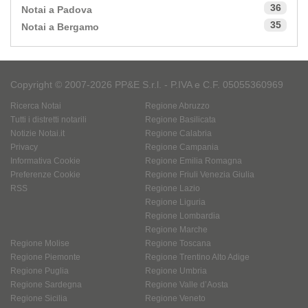
36
Notai a Padova
35
Notai a Bergamo
Copyright © 2007-2026 PP&E S.r.l. - P.IVA e C.F. 05055360969
Ricerca Notai
Regione Abruzzo
Tutti i distretti notarili
Regione Basilicata
Notizie Notai.it
Regione Calabria
Privacy
Regione Campania
Informativa Cookie
Regione Emilia Romagna
Preferenze Cookie
Regione Friuli Venezia Giulia
RSS
Regione Lazio
Regione Liguria
Regione Lombardia
Regione Marche
Regione Molise
Regione Toscana
Regione Piemonte
Regione Trentino Alto Adige
Regione Puglia
Regione Umbria
Regione Sardegna
Regione Valle d’Aosta
Regione Sicilia
Regione Veneto