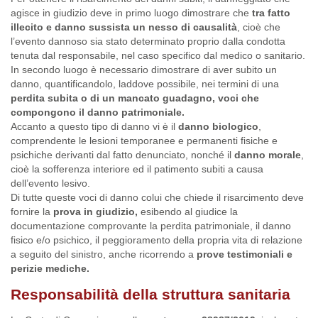
agisce in giudizio deve in primo luogo dimostrare che
tra fatto
illecito e danno sussista un nesso di causalità
, cioè che
l’evento dannoso sia stato determinato proprio dalla condotta
tenuta dal responsabile, nel caso specifico dal medico o sanitario.
In secondo luogo è necessario dimostrare di aver subito un
danno, quantificandolo, laddove possibile, nei termini di una
perdita subita o di un mancato guadagno, voci che
compongono il danno patrimoniale.
Accanto a questo tipo di danno vi è il
danno biologico
,
comprendente le lesioni temporanee e permanenti fisiche e
psichiche derivanti dal fatto denunciato, nonché il
danno morale
,
cioè la sofferenza interiore ed il patimento subiti a causa
dell’evento lesivo.
Di tutte queste voci di danno colui che chiede il risarcimento deve
fornire la
prova in giudizio,
esibendo al giudice la
documentazione comprovante la perdita patrimoniale, il danno
fisico e/o psichico, il peggioramento della propria vita di relazione
a seguito del sinistro, anche ricorrendo a
prove testimoniali e
perizie mediche.
Responsabilità della struttura sanitaria