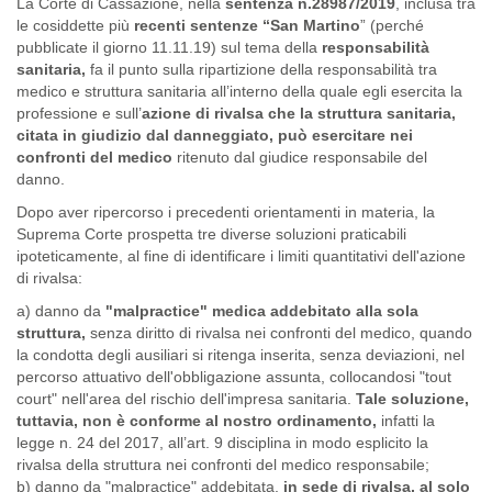
La Corte di Cassazione, nella
sentenza n.28987/2019
, inclusa tra
le cosiddette più
recenti sentenze “San Martino
” (perché
pubblicate il giorno 11.11.19) sul tema della
responsabilità
sanitaria,
fa il punto sulla ripartizione della responsabilità tra
medico e struttura sanitaria all’interno della quale egli esercita la
professione e sull’
azione di rivalsa che la struttura sanitaria,
citata in giudizio dal danneggiato, può esercitare nei
confronti del medico
ritenuto dal giudice responsabile del
danno.
Dopo aver ripercorso i precedenti orientamenti in materia, la
Suprema Corte prospetta tre diverse soluzioni praticabili
ipoteticamente, al fine di identificare i limiti quantitativi dell'azione
di rivalsa:
a) danno da
"malpractice" medica addebitato alla sola
struttura,
senza diritto di rivalsa nei confronti del medico, quando
la condotta degli ausiliari si ritenga inserita, senza deviazioni, nel
percorso attuativo dell'obbligazione assunta, collocandosi "tout
court" nell'area del rischio dell'impresa sanitaria.
Tale soluzione,
tuttavia, non è conforme al nostro ordinamento,
infatti la
legge n. 24 del 2017, all’art. 9 disciplina in modo esplicito la
rivalsa della struttura nei confronti del medico responsabile;
b) danno da "malpractice" addebitata,
in sede di rivalsa, al solo