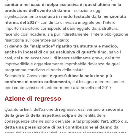
sanitario nel caso di colpa esclusiva di quest'ultimo nella
produzione dell'evento di danno -
soluzione oggi
significativamente
esclusa in modo testuale dalla menzionata
riforma del 2017
- con diritto di rivalsa integrale per l'intero
importo risarcitorio corrisposto al danneggiato dalla struttura,
facendo così ricadere, sia pur indirettamente, l'intera obbligazione
risarcitoria sull'operatore sanitario;
c)
danno da "malpratice" ripartito tra struttura e medico,
anche in ipotesi di colpa esclusiva di quest'ultimo
, salvo i
casi, del tutto eccezionali, di inescusabilmente grave, del tutto
imprevedibile e oggettivamente improbabile devianza da quel
programma condiviso di tutela della salute.
Secondo la Cassazione
è quest’ultima la soluzione più
conforme al nostro ordinamento,
cui bisogna attenersi anche
per i contenziosi sorti anteriormente alla novella del 2017.
Azione di regresso
Quanto ai limiti dell’azione di regresso, essi variano
a seconda
della gravità della rispettiva colpa
e dell'entità delle
conseguenze che ne sono derivate; a tal proposito
l'art. 2055 c.c.
detta una presunzione di pari contribuzione al danno
da
parte dei condebitori solidali, che impone al soggetto adempiente