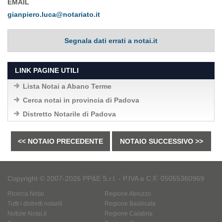
EMAIL
gianpiero.luca@notariato.it
Segnala dati errati a notai.it
LINK PAGINE UTILI
Lista Notai a Abano Terme
Cerca notai in provincia di Padova
Distretto Notarile di Padova
<< NOTAIO PRECEDENTE
NOTAIO SUCCESSIVO >>
Copyright © 2007-2026 PP&E S.r.l. - P.IVA e C.F. 05055360969
Ricerca Notai
Regione Abruzzo
Tutti i distretti notarili
Regione Basilicata
Notizie Notai.it
Regione Calabria