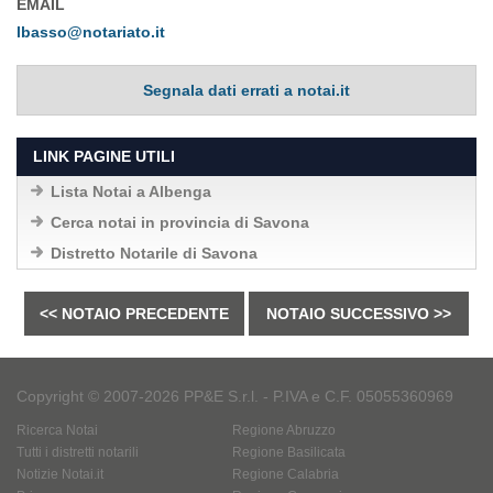
EMAIL
lbasso@notariato.it
Segnala dati errati a notai.it
LINK PAGINE UTILI
Lista Notai a Albenga
Cerca notai in provincia di Savona
Distretto Notarile di Savona
<< NOTAIO PRECEDENTE
NOTAIO SUCCESSIVO >>
Copyright © 2007-2026 PP&E S.r.l. - P.IVA e C.F. 05055360969
Ricerca Notai
Regione Abruzzo
Tutti i distretti notarili
Regione Basilicata
Notizie Notai.it
Regione Calabria