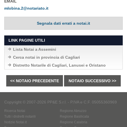
EMAIL
mlobina.2@notariato.it
Segnala dati errati a notai.it
LINK PAGINE UTILI
Lista Notai a Assemini
Cerca notai in provincia di Cagliari
Distretto Notarile di Cagliari, Lanusei e Oristano
<< NOTAIO PRECEDENTE
NOTAIO SUCCESSIVO >>
Copyright © 2007-2026 PP&E S.r.l. - P.IVA e C.F. 05055360969
Ricerca Notai
Regione Abruzzo
Tutti i distretti notarili
Regione Basilicata
Notizie Notai.it
Regione Calabria