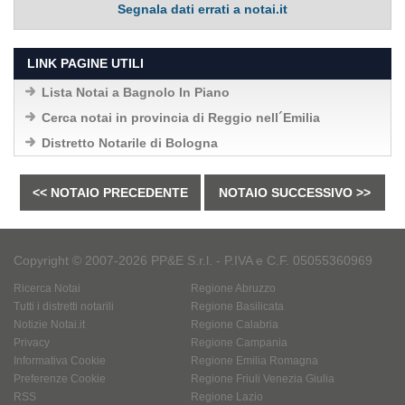
Segnala dati errati a notai.it
LINK PAGINE UTILI
Lista Notai a Bagnolo In Piano
Cerca notai in provincia di Reggio nell´Emilia
Distretto Notarile di Bologna
<< NOTAIO PRECEDENTE
NOTAIO SUCCESSIVO >>
Copyright © 2007-2026 PP&E S.r.l. - P.IVA e C.F. 05055360969
Ricerca Notai
Regione Abruzzo
Tutti i distretti notarili
Regione Basilicata
Notizie Notai.it
Regione Calabria
Privacy
Regione Campania
Informativa Cookie
Regione Emilia Romagna
Preferenze Cookie
Regione Friuli Venezia Giulia
RSS
Regione Lazio