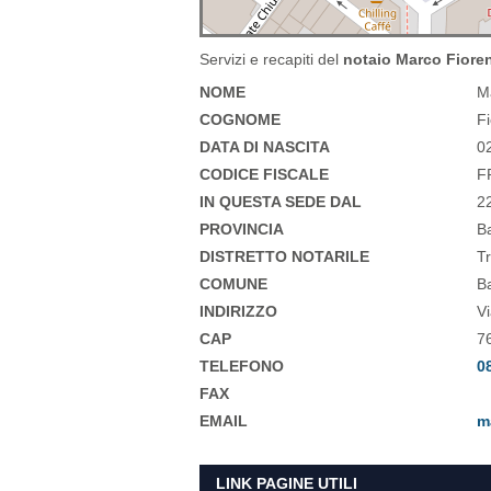
Servizi e recapiti del
notaio Marco Fioren
NOME
M
COGNOME
F
DATA DI NASCITA
0
CODICE FISCALE
F
IN QUESTA SEDE DAL
2
PROVINCIA
Ba
DISTRETTO NOTARILE
T
COMUNE
Ba
INDIRIZZO
Vi
CAP
7
TELEFONO
0
FAX
EMAIL
m
LINK PAGINE UTILI