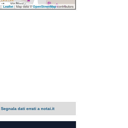
| Map data ©
contributors
Leaflet
OpenStreetMap
Segnala dati errati a notai.it