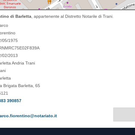
tino di Barletta
, appartenente al Distretto Notarile di Trani.
arco
iorentino
2/05/1975
RNMRC75E02F839A
2/02/2013
rletta Andria Trani
rani
rletta
a Brigata Barletta, 65
6121
883 390857
arco.fiorentino@notariato.it