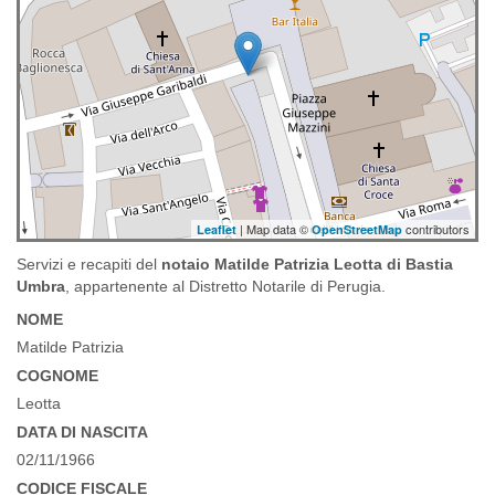
| Map data ©
contributors
Leaflet
OpenStreetMap
Servizi e recapiti del
notaio Matilde Patrizia Leotta di Bastia
Umbra
, appartenente al Distretto Notarile di Perugia.
NOME
Matilde Patrizia
COGNOME
Leotta
DATA DI NASCITA
02/11/1966
CODICE FISCALE