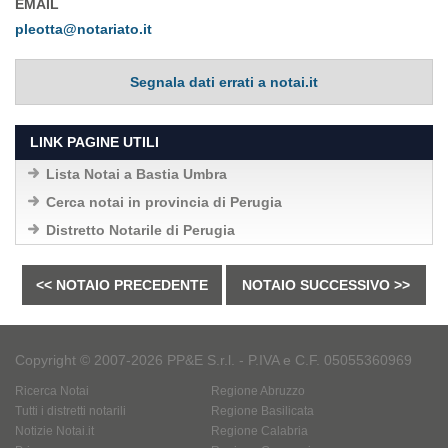
EMAIL
pleotta@notariato.it
Segnala dati errati a notai.it
LINK PAGINE UTILI
Lista Notai a Bastia Umbra
Cerca notai in provincia di Perugia
Distretto Notarile di Perugia
<< NOTAIO PRECEDENTE
NOTAIO SUCCESSIVO >>
Copyright © 2007-2026 PP&E S.r.l. - P.IVA e C.F. 05055360969
Ricerca Notai
Regione Abruzzo
Tutti i distretti notarili
Regione Basilicata
Notizie Notai.it
Regione Calabria